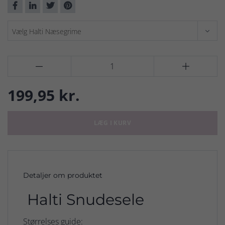


199,95 kr.
LÆG I KURV
Detaljer om produktet
Halti Snudesele
Størrelses guide: