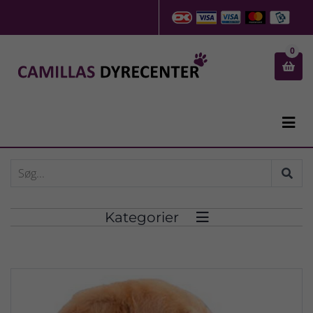
0


Kategorier
