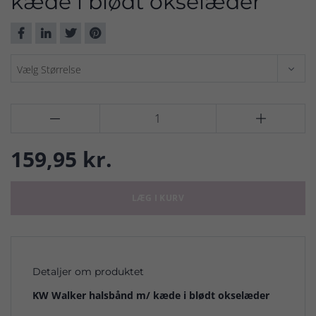
kæde i blødt okselæder


159,95 kr.
LÆG I KURV
Detaljer om produktet
KW Walker halsbånd m/ kæde i blødt okselæder