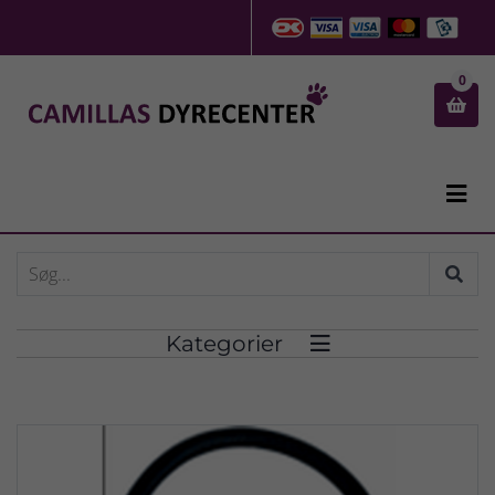
0


Kategorier
