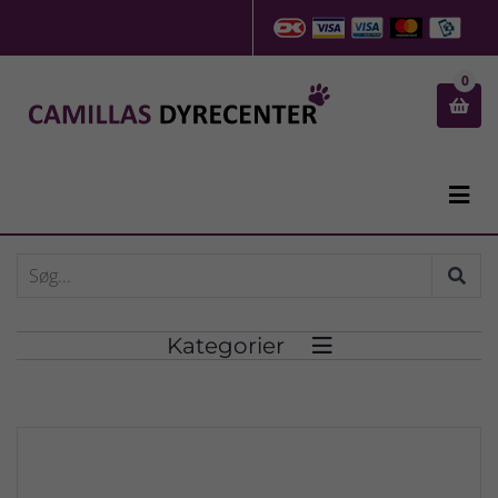
0


Kategorier
