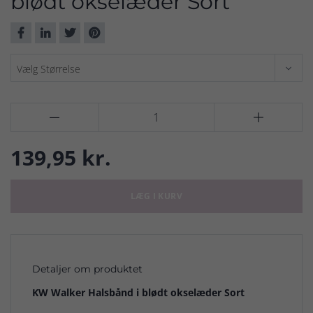
blødt okselæder Sort


139,95 kr.
LÆG I KURV
Detaljer om produktet
KW Walker Halsbånd i blødt okselæder Sort