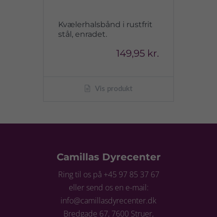
Kvælerhalsbånd i rustfrit
stål, enradet.
149,95 kr.
Vis produkt
Camillas Dyrecenter
Ring til os på +45 97 85 37 67
eller send os en e-mail:
info@camillasdyrecenter.dk
Bredgade 67, 7600 Struer,