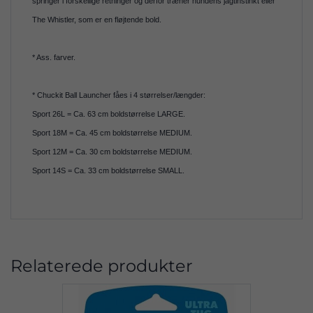
springer i forskellige retninger og derfor træner hundens jagtinstinkt eller
The Whistler, som er en fløjtende bold.
* Ass. farver.
* Chuckit Ball Launcher fåes i 4 størrelser/længder:
Sport 26L = Ca. 63 cm boldstørrelse LARGE.
Sport 18M = Ca. 45 cm boldstørrelse MEDIUM.
Sport 12M = Ca. 30 cm boldstørrelse MEDIUM.
Sport 14S = Ca. 33 cm boldstørrelse SMALL.
Relaterede produkter