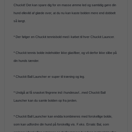
Chuckit! Det kan spare dig for en masse ømme led og samtidig gøre din
hund ellevild af glæde over, at du nu kan kaste bolden mere end dobbelt
så langt.
* Der følger en Chuckit tennisbold med i købet til hver Chuckit Launcer.
* Chuckit tennis bolde indeholder ikke glasfiber, og vil derfor ikke slibe på
din hunds tænder.
* Chuckit Ball Launcher er super til træning og leg.
* Undgå at få snasket fingrene ind i hundesavl...med Chuckit Ball
Launcher kan du samle bolden op fra jorden.
* Chuckit Ball Launcher kan endda kombineres med forskellige bolde,
som kan udfordre din hund på forskellig vis. F.eks. Erratic Bal, som