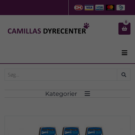
0


Kategorier
