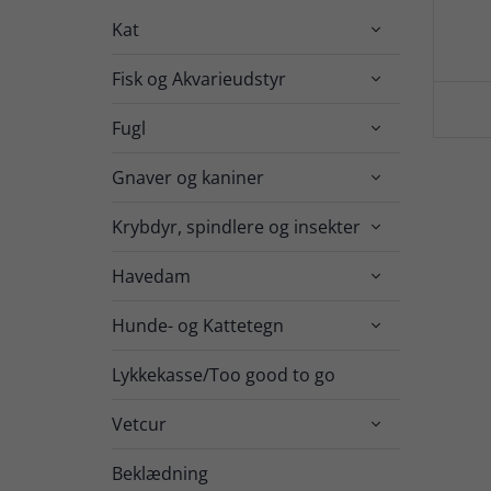
Kat

Fisk og Akvarieudstyr

Fugl

Gnaver og kaniner

Krybdyr, spindlere og insekter

Havedam

Hunde- og Kattetegn

Lykkekasse/Too good to go
Vetcur

Beklædning