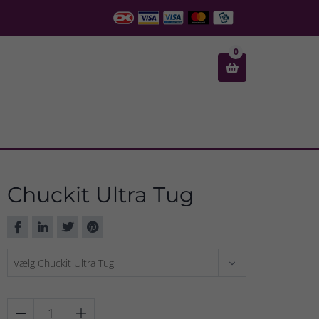
0

Chuckit Ultra Tug

