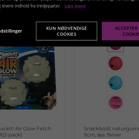
g levere indhold fra tredjeparter.
Læs mere
terede produkter
KUN NØDVENDIGE
ACCEPTER 
dstillinger
COOKIES
COOKI
uckit! Air Glow Fetch
Snackbold, naturgum
ll(2-pack)
9cm, ass. farver