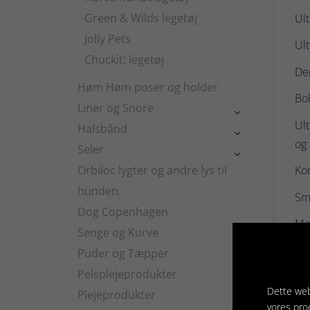
Green & Wilds legetøj
Ult
Jolly Pets
Ult
Chuckit! legetøj
Den
Høm Høm poser og holder
Bol
Liner og Snore

Ult
Halsbånd

og
Seler

Orbiloc lygter og andre lys til
Ko
hunden.
Sma
Dog Copenhagen
Me
Senge og Kurve

Lar
Puder og Tæpper
Pelsplejeprodukter

Dette web
Plejeprodukter

vores pro