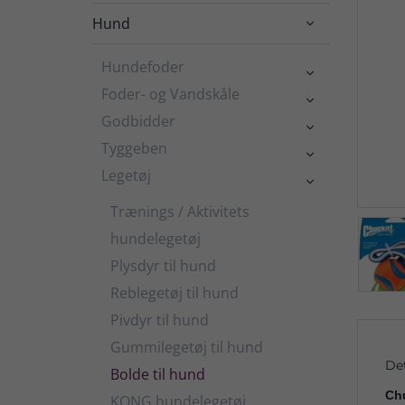
Hund

Hundefoder

Foder- og Vandskåle

Godbidder

Tyggeben

Legetøj

Trænings / Aktivitets
hundelegetøj
Plysdyr til hund
Reblegetøj til hund
Pivdyr til hund
Gummilegetøj til hund
De
Bolde til hund
Chu
KONG hundelegetøj