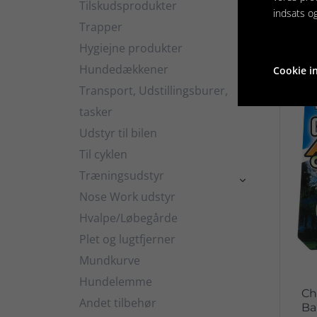
Tilskudsprodukter

indsats o
Trapper
Hygiejne produkter
Rela

Hundedækkener
Cookie in

Transport, Udstillingsburer,

tasker
Udstyr til bilen
Til cyklen
Træningsudstyr

Nose Work udstyr
Hvalpe/Løbegårde
Plet og lugtfjerner
Mundkurve
Hundelemme
Ch
Andet tilbehør
Ba