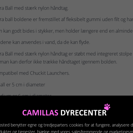
ra Ball med stærk nylon håndtag.
ra ball boldene er fremstillet af fleksibelt gummi uden filt og 
 kan godt bides i stykker, men holder længere end en almindel
dene kan anvendes i vand, da de kan flyde.
ra Ball med stærk nylon håndtag er støbt med integreret stolpe
 man kan derfor ikke trække håndtaget igennem bolden.
mpatibel med Chuckit Launchers.
ll er 5 cm i diameter
dium er 6 cm i diameter
ge er 7,6 cm i diameter
sted benytter egne og tredjeparters cookies for at fungere, analysere d
dukter og tjenester, hjælpe med vores salgsfremmende og marketings