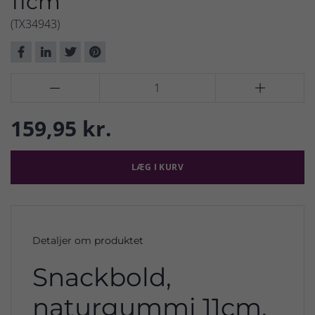
11cm
(TX34943)


159,95 kr.
LÆG I KURV
Detaljer om produktet
Snackbold,
naturgummi 11cm,