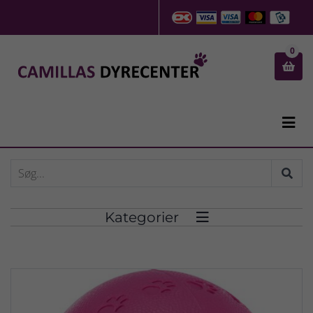
0


Kategorier
