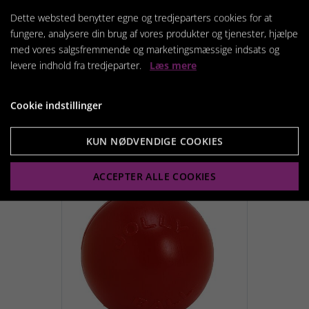
Dette websted benytter egne og tredjeparters cookies for at
fungere, analysere din brug af vores produkter og tjenester, hjælpe
Chuckit Ultra Duo Tug
med vores salgsfremmende og marketingsmæssige indsats og
levere indhold fra tredjeparter.
Læs mere
99,95 kr.
Cookie indstillinger
Vis produkt
KUN NØDVENDIGE COOKIES
ACCEPTER ALLE COOKIES