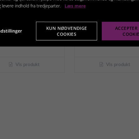
g levere indhold fra tredjeparter.
Læs mere
KUN NØDVENDIGE
ACCEPTER 
uckit The Whistler
Pindsvinsbold ø 8 cm
dstillinger
COOKIES
COOKI
109,95 kr.
39,95 
Vis produkt
Vis produkt