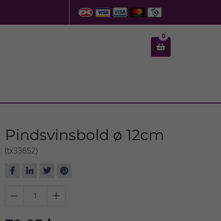
0

Pindsvinsbold ø 12cm
(tx33652)

