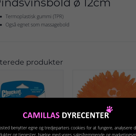
indsvinsbold ø 12cm
Termoplastisk gummi (TPR)
Også egnet som massagebold
terede produkter
sted benytter egne og tredjeparters cookies for at fungere, analysere d
dukter og tjenester, hjælpe med vores salgsfremmende og marketings