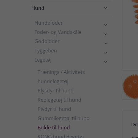
Hund

Hundefoder

Foder- og Vandskåle

Godbidder

Tyggeben

Legetøj

Trænings / Aktivitets
hundelegetøj
Plysdyr til hund
Reblegetøj til hund
Pivdyr til hund
Gummilegetøj til hund
De
Bolde til hund
KONG hundelegetøj