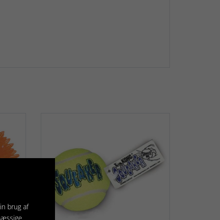
in brug af
mæssige