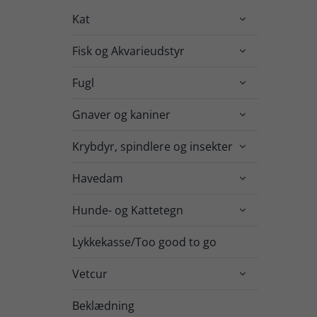
Kat

Fisk og Akvarieudstyr

Fugl

Gnaver og kaniner

Krybdyr, spindlere og insekter

Havedam

Hunde- og Kattetegn

Lykkekasse/Too good to go
Vetcur

Beklædning