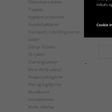
Tilskudsprodukter

indsats o
Trapper
Hygiejne produkter

Ch
Hundedækkener
Cookie in

Transport, Udstillingsburer,

tasker
Udstyr til bilen
Til cyklen
Træningsudstyr

Nose Work udstyr
Hvalpe/Løbegårde
Plet og lugtfjerner
Mundkurve
Hundelemme
Andet tilbehør