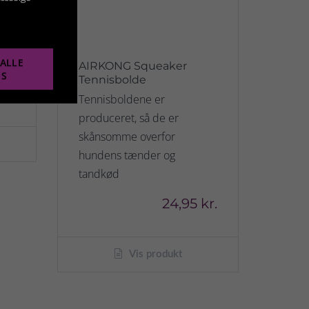
ALLE
AIRKONG Squeaker
ES
Tennisbolde
kr.
Tennisboldene er
produceret, så de er
skånsomme overfor
hundens tænder og
tandkød
24,95 kr.
Vis produkt