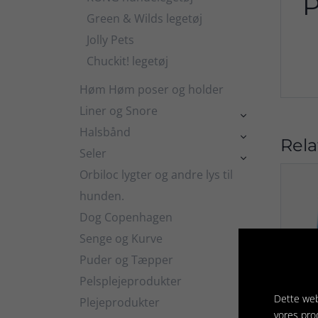
P
Green & Wilds legetøj
Jolly Pets
Chuckit! legetøj
Høm Høm poser og holder
Liner og Snore

Halsbånd

Rela
Seler

Orbiloc lygter og andre lys til
hunden.
Dog Copenhagen
Senge og Kurve

Puder og Tæpper
Pelsplejeprodukter

Dette web
Plejeprodukter

vores pro