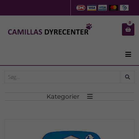
0


Kategorier
