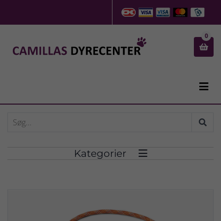
0


Kategorier
