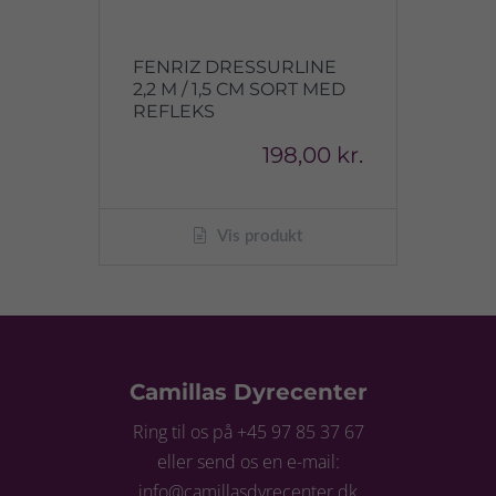
FENRIZ DRESSURLINE
2,2 M / 1,5 CM SORT MED
REFLEKS
198,00 kr.
Vis produkt
Camillas Dyrecenter
Ring til os på +45 97 85 37 67
eller send os en e-mail:
info@camillasdyrecenter.dk