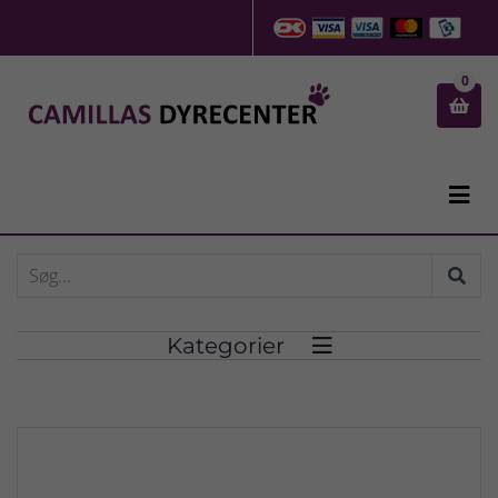
0


Kategorier
