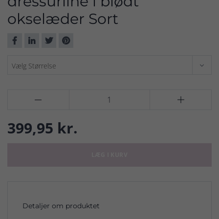
dressurline i blødt
okselæder Sort


399,95 kr.
LÆG I KURV
Detaljer om produktet