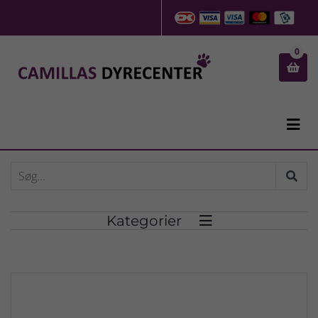
0


Kategorier
