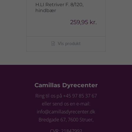
H.LI Retriver F. 8/120,
hindbær
259,95 kr.
Vis produkt
Camillas Dyrecenter
Ring til os på +45 97 85 37 67
eller send os en e-mail:
info@camillasdyrecenter.dk
Bredgade 67, 7600 Struer,
CVR: 21847992