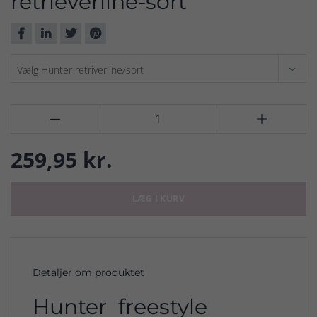
retrieverline-sort


259,95 kr.
LÆG I KURV
Detaljer om produktet
Hunter freestyle