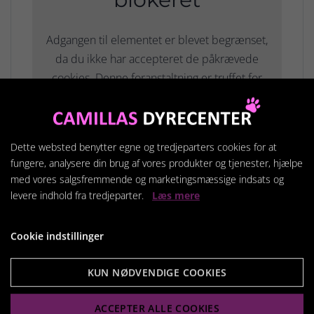
Adgangen til elementet er blevet begrænset,
da du ikke har accepteret de påkrævede
cookies. Denne foranstaltning er truffet for
at overholde gældende
databeskyttelseslovgivning. Du kan få adgang
til elementet ved at acceptere cookies for
Dette websted benytter egne og tredjeparters cookies for at
elementet.
fungere, analysere din brug af vores produkter og tjenester, hjælpe
med vores salgsfremmende og marketingsmæssige indsats og
TILLAD COOKIES
levere indhold fra tredjeparter.
Læs mere
LÆS MERE OM COOKIES
Cookie indstillinger
KUN NØDVENDIGE COOKIES
ACCEPTER ALLE COOKIES