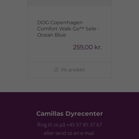
DOG Copenhagen
Comfort Walk Go™ Sele -
Ocean Blue
259,00 kr.
Vis produkt
Camillas Dyrecenter
Ring til os på +45 97 85 37 67
eller send os en e-mail: