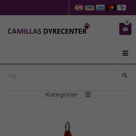
0


Kategorier
