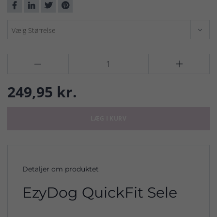


249,95 kr.
LÆG I KURV
Detaljer om produktet
EzyDog QuickFit Sele