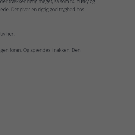
 der trækker rigtig meget, så som fx. husky og
e. Det giver en rigtig god tryghed hos
iv her.
ingen foran. Og spændes i nakken. Den