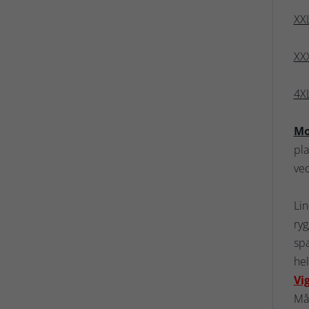
XXL
XX
4XL
Mo
pl
ved
Lin
ryg
spæ
hel
Vig
Må 