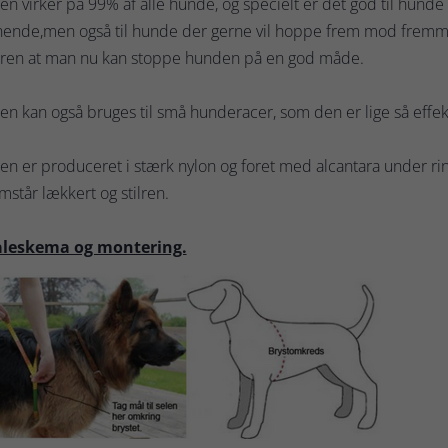
en virker på 99% af alle hunde, og specielt er det god til hunde
nende,men også til hunde der gerne vil hoppe frem mod fremmed
eren at man nu kan stoppe hunden på en god måde.
en kan også bruges til små hunderacer, som den er lige så effekt
en er produceret i stærk nylon og foret med alcantara under r
mstår lækkert og stilren.
leskema og montering.