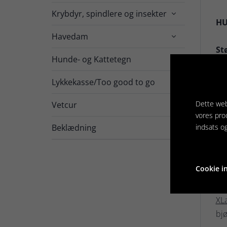
Krybdyr, spindlere og insekter

HU
Havedam

Stø
Hunde- og Kattetegn

XSm
Lykkekasse/Too good to go
Sma
Dette web
Vetcur

vores pro
Beklædning
indsats o
Me
Lar
Cookie in
Sa
XLa
bj