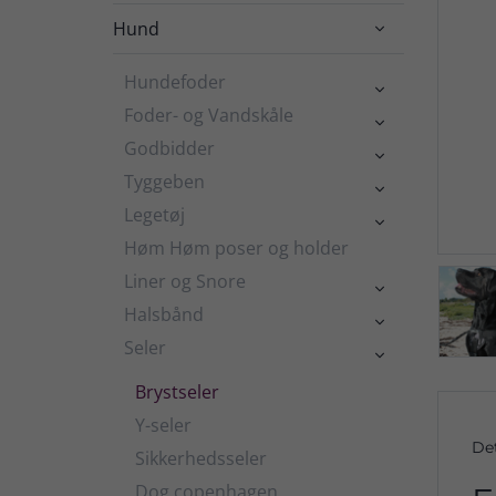
Hund

Hundefoder

Foder- og Vandskåle

Godbidder

Tyggeben

Legetøj

Høm Høm poser og holder
Liner og Snore

Halsbånd

Seler

Brystseler
Y-seler
De
Sikkerhedsseler
Dog copenhagen