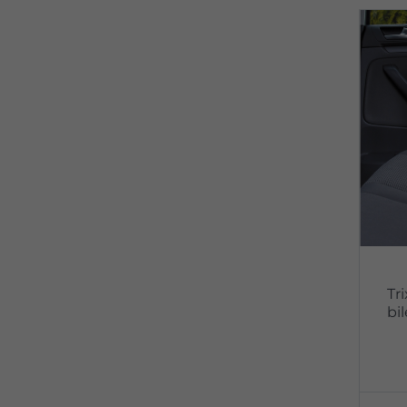
Tri
bi