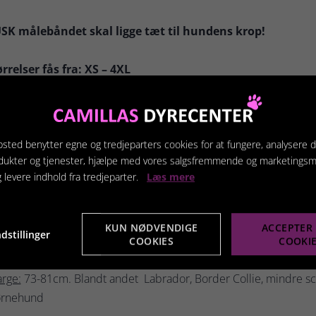
SK målebåndet skal ligge tæt til hundens krop!
rrelser fås fra: XS – 4XL
all:
36-40 cm. Blandt andet puddel, papillon.
ll:
41-53cm. Foxterrier, King Charles, gårdhund, ruhåret foxterr
sted benytter egne og tredjeparters cookies for at fungere, analysere d
dukter og tjenester, hjælpe med vores salgsfremmende og marketings
g levere indhold fra tredjeparter.
Læs mere
dium:
54 - 63cm. Blandt andet Cocker Spaniel, Toller, Lagotto lill
ge:
64-72cm. Blandt andet Springer Spaniel & stor puddel, formel 
KUN NØDVENDIGE
ACCEPTER 
dstillinger
mojede/karelsk bjørnehund, Beagle
COOKIES
COOKI
rge:
73-81cm. Blandt andet Labrador, Border Collie, mindre s
ørnehund