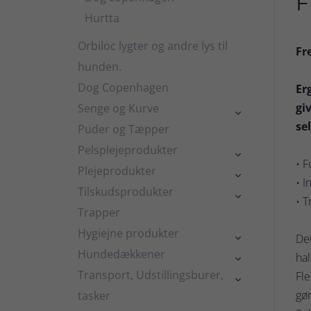
F
Hurtta
Orbiloc lygter og andre lys til
Fr
hunden.
Dog Copenhagen
Er
gi
Senge og Kurve

se
Puder og Tæpper
Pelsplejeprodukter

• F
Plejeprodukter

• I
Tilskudsprodukter

• T
Trapper
Hygiejne produkter
Det

Hundedækkener
hal

Transport, Udstillingsburer,
Fle

gør
tasker