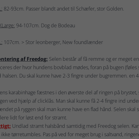
:
82-93cm. Passer blandt andet til Schæfer, stor Golden.
XLarge:
94-107cm. Dog de Bodeau
:
107cm. > Stor leonberger, New foundlænder
ntering af Freedog:
Selen består af få remme og er meget enk
aceres der hvor hundens bovblad mødes, foran på bugen (føles
 halsen. Du skal kunne have 2-3 fingre under bugremmen. en 
ens karabinhage fæstnes i den øverste del af ringen på brystet,
gen ved hjælp af clicklås. Man skal kunne få 2-4 fingre ind und
ndet på ryggen skal man kunne have en flad hånd. Selen skal si
lere lidt for løst end for stramt.
tigt:
Undlad stramt halsbånd samtidig med Freedog selen. Kan 
ikke tørretumbles. Pas på ved for meget brug i saltvand, ringen