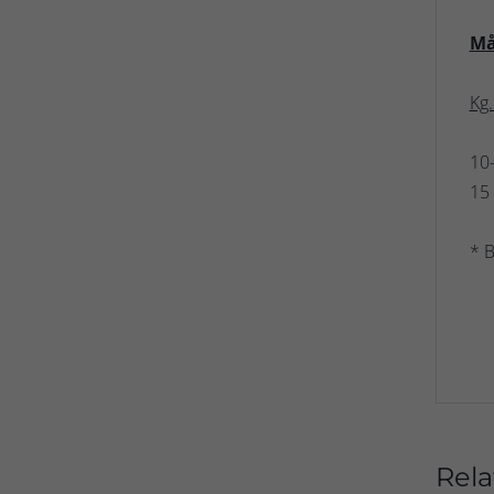
Må
K
1
1
* B
Rela