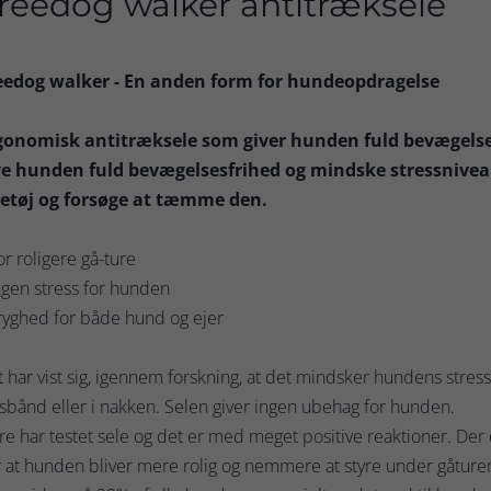
reedog walker antitræksele
eedog walker - En anden form for hundeopdragelse
gonomisk antitræksele som giver hunden fuld bevægelsesf
ve hunden fuld bevægelsesfrihed og mindske stressniveaue
letøj og forsøge at tæmme den.
or roligere gå-ture
ngen stress for hunden
ryghed for både hund og ejer
 har vist sig, igennem forskning, at det mindsker hundens stressni
sbånd eller i nakken. Selen giver ingen ubehag for hunden.
re har testet sele og det er med meget positive reaktioner. Der
 at hunden bliver mere rolig og nemmere at styre under gåture