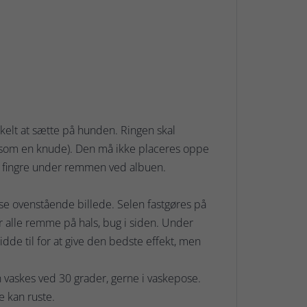
elt at sætte på hunden. Ringen skal
 som en knude). Den må ikke placeres oppe
4 fingre under remmen ved albuen.
 se ovenstående billede. Selen fastgøres på
er alle remme på hals, bug i siden. Under
dde til for at give den bedste effekt, men
vaskes ved 30 grader, gerne i vaskepose.
e kan ruste.