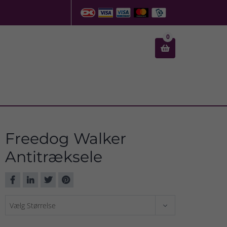
0

Freedog Walker
Antitræksele