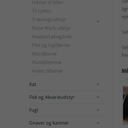
Sel
Udstyr til bilen
lig
Til cyklen
ej
Træningsudstyr

Nose Work udstyr
Sel
Hvalpe/Løbegårde
Plet og lugtfjerner
Sel
Mundkurve
fre
Hundelemme
Må
Andet tilbehør
Kat

Fisk og Akvarieudstyr

Fugl

Gnaver og kaniner
