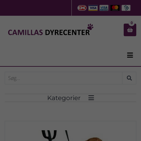
0


Kategorier
