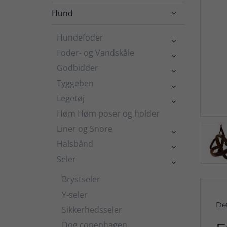
Hund

Hundefoder

Foder- og Vandskåle

Godbidder

Tyggeben

Legetøj

Høm Høm poser og holder
Liner og Snore

Halsbånd

Seler

Brystseler
Y-seler
De
Sikkerhedsseler
Dog copenhagen