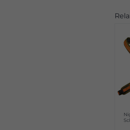
Rela
Ni
Sc