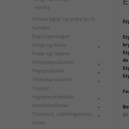
E
Hurtta
Orbiloc lygter og andre lys til
Ez
hunden.
Dog Copenhagen
Ez
br
Senge og Kurve

Ez
Puder og Tæpper
de
Pelsplejeprodukter

Ez
Plejeprodukter

Ez
Tilskudsprodukter

Trapper
Fa
Hygiejne produkter

Hundedækkener
Be

Transport, Udstillingsburer,
dit

tasker