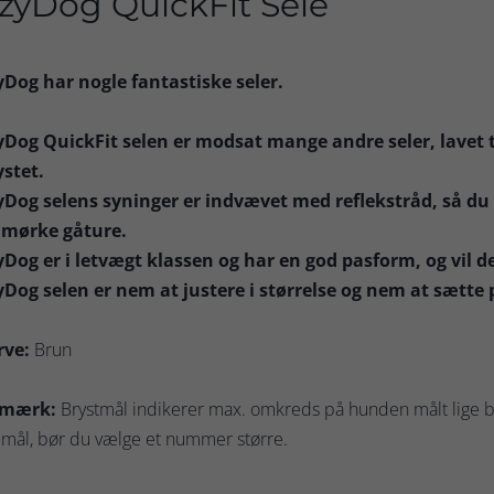
zyDog QuickFit Sele
yDog har nogle fantastiske seler.
yDog QuickFit selen er modsat mange andre seler, lavet til
ystet.
yDog selens syninger er indvævet med reflekstråd, så du o
 mørke gåture.
yDog er i letvægt klassen og har en god pasform, og vil d
yDog selen er nem at justere i størrelse og nem at sætte 
rve:
Brun
mærk:
Brystmål indikerer max. omkreds på hunden målt lige b
 mål, bør du vælge et nummer større.