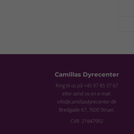
Camillas Dyrecenter
Ring til os på +45 97 85 37 67
eller send os en e-mail:
info@camillasdyrecenter.dk
Bredgade 67, 7600 Struer,
CVR: 21847992