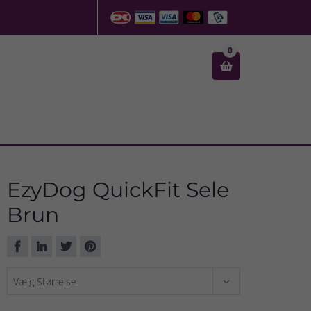
0

EzyDog QuickFit Sele
Brun