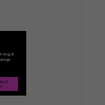
in brug af
mæssige
ALLE
ES