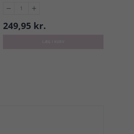


249,95 kr.
LÆG I KURV