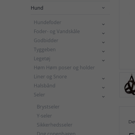
Hund

Hundefoder

Foder- og Vandskåle

Godbidder

Tyggeben

Legetøj

Høm Høm poser og holder
Liner og Snore

Halsbånd

Seler

Brystseler
Y-seler
De
Sikkerhedsseler
Dog copenhagen