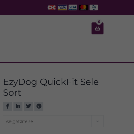
0

EzyDog QuickFit Sele
Sort