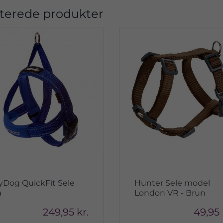
terede produkter
yDog QuickFit Sele
Hunter Sele model
å
London VR - Brun
249,95 kr.
49,95 