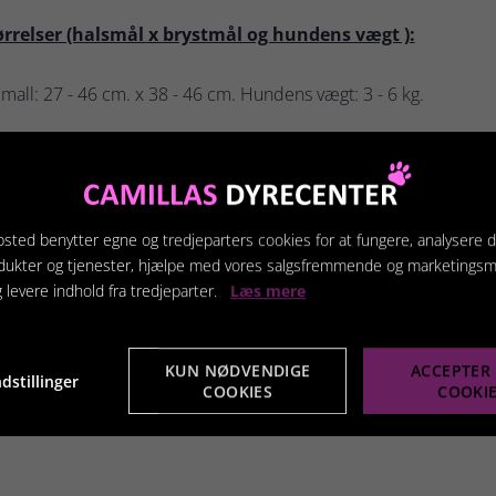
ørrelser (halsmål x brystmål og hundens vægt ):
mall: 27 - 46 cm. x 38 - 46 cm. Hundens vægt: 3 - 6 kg.
ll: 34 - 56 cm. x 46 - 55 cm. Hundens vægt: 6 - 10 kg.
ium: 41 - 68 cm. x 55 - 68 cm. Hundens vægt: 10 - 19 kg.
sted benytter egne og tredjeparters cookies for at fungere, analysere d
dukter og tjenester, hjælpe med vores salgsfremmende og marketings
ge: 46 - 78 cm. x 68 - 84 cm. Hundens vægt: 19 - 35 kg.
g levere indhold fra tredjeparter.
Læs mere
arge: 52 - 90 cm. x 84 - 107 cm. Hundens vægt: 35 + kg.
KUN NØDVENDIGE
ACCEPTER 
dstillinger
COOKIES
COOKI
Dog selen indstilles ved bringen og omkring brystet.