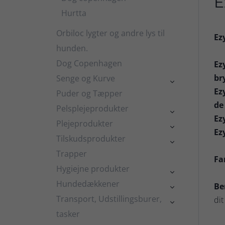
E
Hurtta
Orbiloc lygter og andre lys til
Ez
hunden.
Dog Copenhagen
Ez
br
Senge og Kurve

Ez
Puder og Tæpper
de
Pelsplejeprodukter

Ez
Plejeprodukter

Ez
Tilskudsprodukter

Trapper
Fa
Hygiejne produkter

Hundedækkener
Be

Transport, Udstillingsburer,
dit

tasker