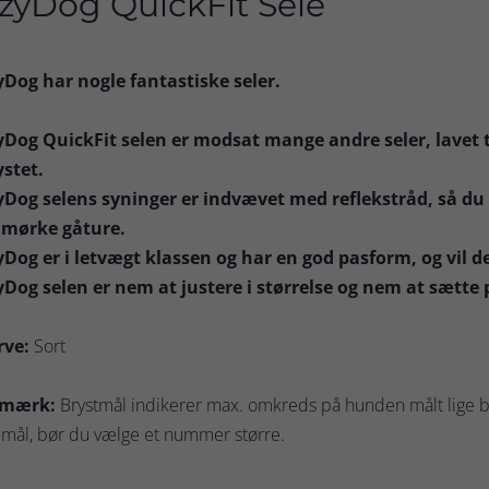
zyDog QuickFit Sele
yDog har nogle fantastiske seler.
yDog QuickFit selen er modsat mange andre seler, lavet til
ystet.
yDog selens syninger er indvævet med reflekstråd, så du o
 mørke gåture.
yDog er i letvægt klassen og har en god pasform, og vil d
yDog selen er nem at justere i størrelse og nem at sætte 
rve:
Sort
mærk:
Brystmål indikerer max. omkreds på hunden målt lige b
 mål, bør du vælge et nummer større.