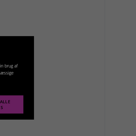
in brug af
mæssige
ALLE
ES