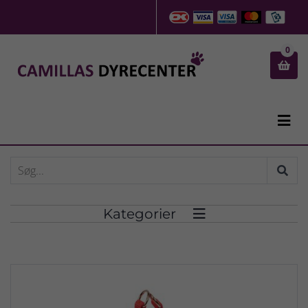
0


Kategorier
