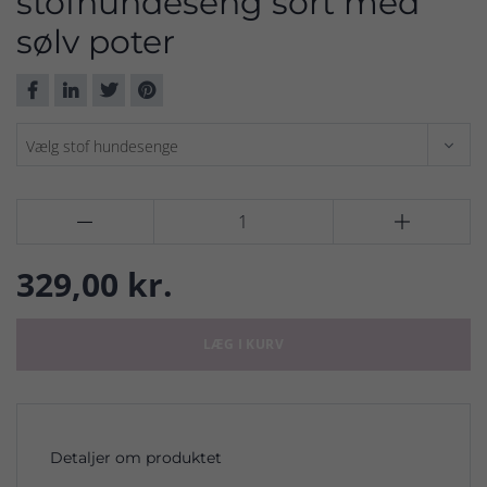
stofhundeseng sort med
sølv poter


329,00 kr.
LÆG I KURV
Detaljer om produktet