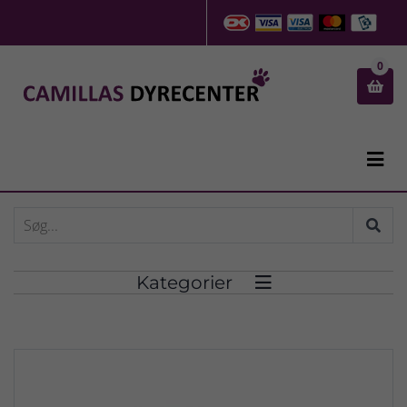
0


Kategorier
