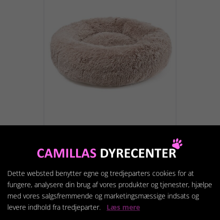
Fluffy Hundeseng M,
Rosa
479,95 kr.
Dette websted benytter egne og tredjeparters cookies for at
fungere, analysere din brug af vores produkter og tjenester, hjælpe
med vores salgsfremmende og marketingsmæssige indsats og
levere indhold fra tredjeparter.
Læs mere
Vis produkt