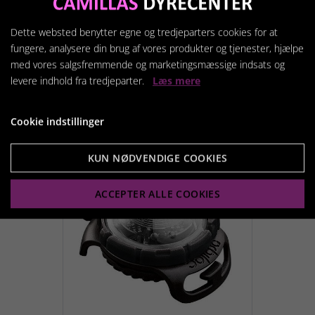
designet super lygte der gør
din hund synlig i mørket.
Dette websted benytter egne og tredjeparters cookies for at
fungere, analysere din brug af vores produkter og tjenester, hjælpe
209,00 kr.
med vores salgsfremmende og marketingsmæssige indsats og
levere indhold fra tredjeparter.
Læs mere
Vis produkt
Cookie indstillinger
KUN NØDVENDIGE COOKIES
ACCEPTER ALLE COOKIES