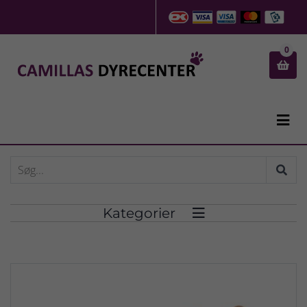
0


Kategorier
