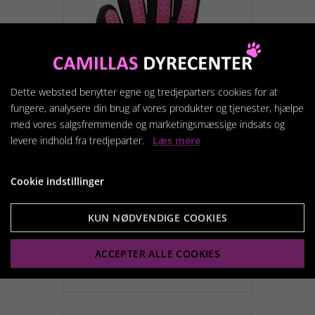
Dette websted benytter egne og tredjeparters cookies for at
fungere, analysere din brug af vores produkter og tjenester, hjælpe
med vores salgsfremmende og marketingsmæssige indsats og
levere indhold fra tredjeparter.
Læs mere
Cookie indstillinger
FUR CARE GLOVE
KUN NØDVENDIGE COOKIES
79,95 kr.
ACCEPTER ALLE COOKIES
Vis produkt