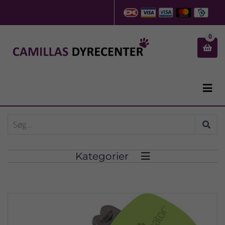
0


Kategorier
