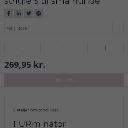
strigle S til små hunde


269,95 kr.
LÆG I KURV
Detaljer om produktet
FURminator