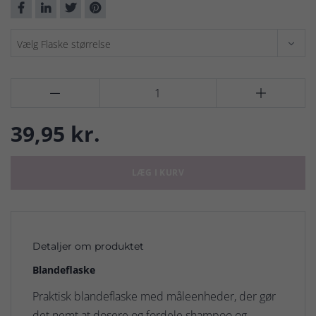


39,95 kr.
LÆG I KURV
Detaljer om produktet
Blandeflaske
Praktisk blandeflaske med måleenheder, der gør
det nemt at dosere og fordele shampoo og