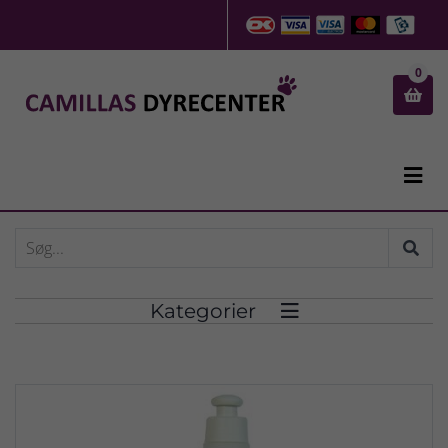
0


Kategorier
