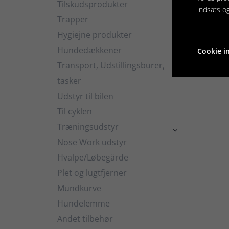
Tilskudsprodukter

indsats o
Trapper
Hygiejne produkter

Hundedækkener
Cookie in

Kl
Transport, Udstillingsburer,

mo
tasker
Udstyr til bilen
Til cyklen
Træningsudstyr

Nose Work udstyr
Hvalpe/Løbegårde
Plet og lugtfjerner
Mundkurve
Hundelemme
Andet tilbehør