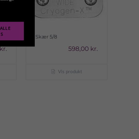
ALLE
ES
Skær 5/8
kr.
598,00 kr.
Vis produkt