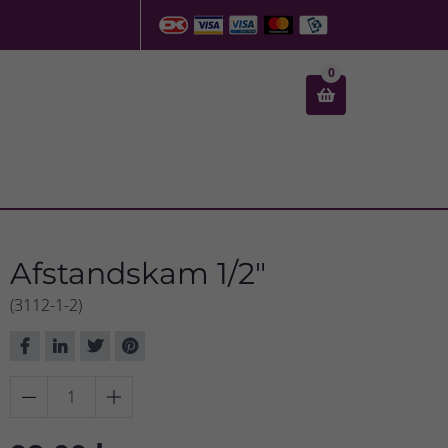
0

Afstandskam 1/2"
(3112-1-2)

