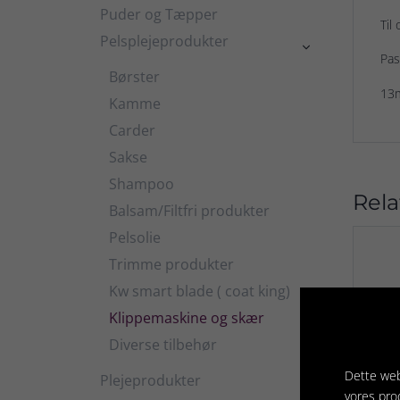
Puder og Tæpper
Til
Pelsplejeprodukter

Pas
Børster
13
Kamme
Carder
Sakse
Shampoo
Rela
Balsam/Filtfri produkter
Pelsolie
Trimme produkter
Kw smart blade ( coat king)
Klippemaskine og skær
Diverse tilbehør
Dette web
Plejeprodukter

vores pro