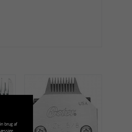
in brug af
mæssige