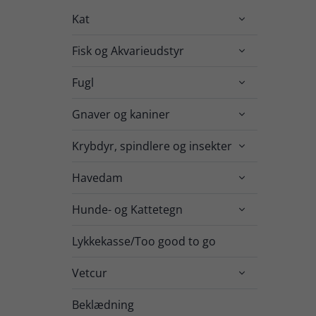
Kat

Fisk og Akvarieudstyr

Fugl

Gnaver og kaniner

Krybdyr, spindlere og insekter

Havedam

Hunde- og Kattetegn

Lykkekasse/Too good to go
Vetcur

Beklædning