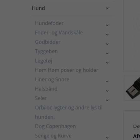
Hund

Hundefoder

Foder- og Vandskåle

Godbidder

Tyggeben

Legetøj

Høm Høm poser og holder
Liner og Snore

Halsbånd

Seler

Orbiloc lygter og andre lys til
hunden.
Dog Copenhagen
De
Senge og Kurve
Af
