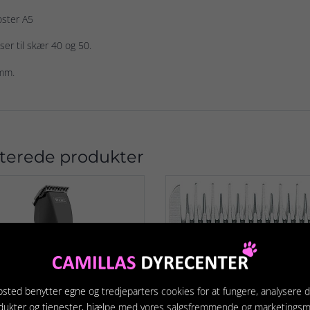
 oster A5
ser til skær 40 og 50.
mm.
terede produkter
sted benytter egne og tredjeparters cookies for at fungere, analysere d
dukter og tjenester, hjælpe med vores salgsfremmende og marketings