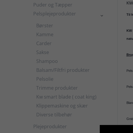
KW
Puder og Tæpper
Pelsplejeprodukter
Til 

Børster
KW M
Kamme
natu
Carder
Sakse
Bru
Shampoo
Balsam/Filtfri produkter
Pels
Pelsolie
Trimme produkter
Pels
Kw smart blade ( coat king)
Blan
Klippemaskine og skær
Diverse tilbehør
Gnid
Plejeprodukter
