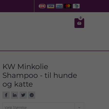
0

KW Minkolie
Shampoo - til hunde
og katte