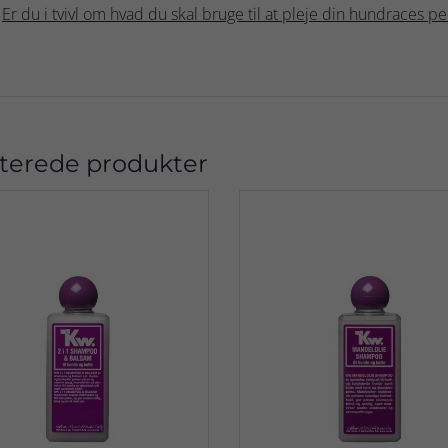
Er du i tvivl om hvad du skal bruge til at pleje din hundraces pe
terede produkter