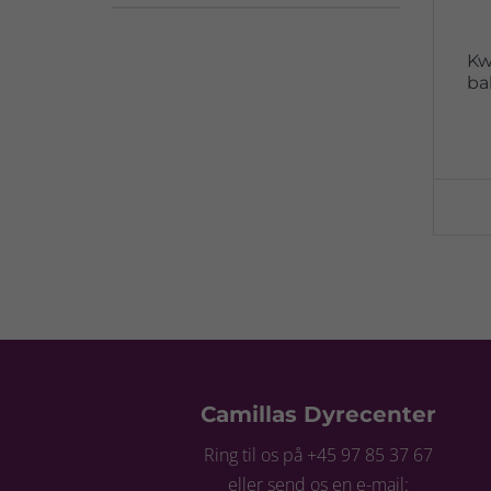
Kw
ba
Camillas Dyrecenter
Ring til os på +45 97 85 37 67
eller send os en e-mail: