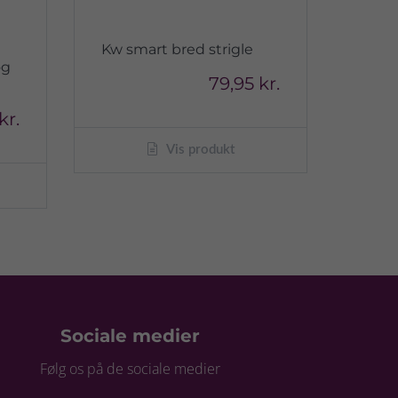
Kw smart bred strigle
og
79,95 kr.
kr.
Vis produkt
Sociale medier
Følg os på de sociale medier