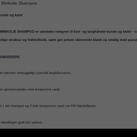
 Minkolie Shampoo
hunde og katte
INKOLIE SHAMPOO er særdeles velegnet til kort- og langhårede hunde og katte – også
rlige struktur og fedtindhold, samt gør pelsen skinnende blank og smidig med passe
gsanvisning:
en børstes omhyggeligt (specielt langhårsracer).
en gennemvædes med tempereret vand.
d 1 del shampoo og 3 dele tempereret vand i en KW blandeflaske.
 blandingen godt ind i pelsen.