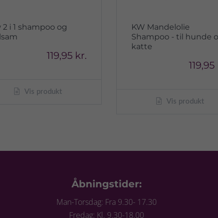
 2 i 1 shampoo og
KW Mandelolie
lsam
Shampoo - til hunde 
katte
119,95 kr.
119,95 
Vis produkt
Vis produkt
Åbningstider:
Man-Torsdag: Fra 9.30- 17.30
Fredag: Kl. 9.30-18.00