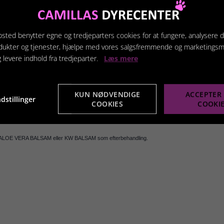
ér grundigt og lad shampooen virke et par min.
 shampooen omhyggeligt ud med tempereret vand.
sted benytter egne og tredjeparters cookies for at fungere, analysere d
dukter og tjenester, hjælpe med vores salgsfremmende og marketings
g levere indhold fra tredjeparter.
Læs mere
unden eller katten meget snavset gentages behandlingen.
å kontakt med øjnene.
KUN NØDVENDIGE
ACCEPTER 
dstillinger
COOKIES
COOKI
langhårsracer anbefales
ALOE VERA BALSAM eller KW BALSAM som efterbehandling.