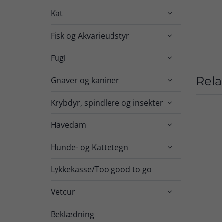
Kat

Fisk og Akvarieudstyr

Fugl

Rela
Gnaver og kaniner

Krybdyr, spindlere og insekter

Havedam

Hunde- og Kattetegn

Lykkekasse/Too good to go
Vetcur

Beklædning