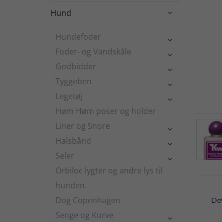
Hund

Hundefoder

Foder- og Vandskåle

Godbidder

Tyggeben

Legetøj

Høm Høm poser og holder
Liner og Snore

Halsbånd

Seler

Orbiloc lygter og andre lys til
hunden.
Dog Copenhagen
De
Senge og Kurve
