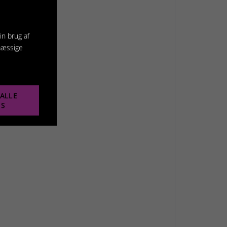
in brug af
mæssige
ALLE
ES