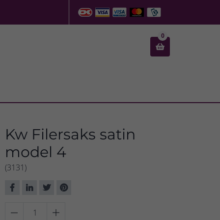
0

Kw Filersaks satin
model 4
(3131)

