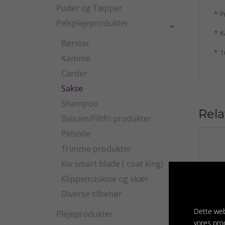
Puder og Tæpper
* P
Pelsplejeprodukter

* K
Børster
* 
Kamme
Carder
Sakse
Shampoo
Rela
Balsam/Filtfri produkter
Pelsolie
Trimme produkter
Kw smart blade ( coat king)
Klippemaskine og skær
Diverse tilbehør
Dette web
Plejeprodukter

vores pro