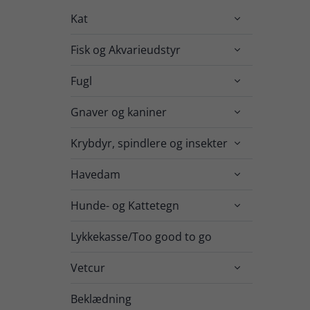
Kat

Fisk og Akvarieudstyr

Fugl

Gnaver og kaniner

Krybdyr, spindlere og insekter

Havedam

Hunde- og Kattetegn

Lykkekasse/Too good to go
Vetcur

Beklædning