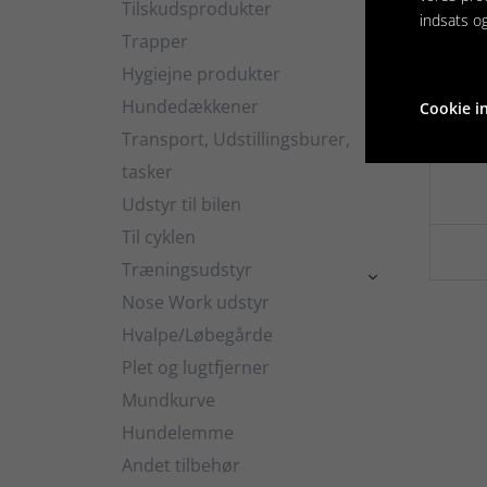
Tilskudsprodukter

indsats o
Trapper
Hygiejne produkter

Hundedækkener
Cookie in

Ør
Transport, Udstillingsburer,

tasker
Udstyr til bilen
Til cyklen
Træningsudstyr

Nose Work udstyr
Hvalpe/Løbegårde
Plet og lugtfjerner
Mundkurve
Hundelemme
Andet tilbehør