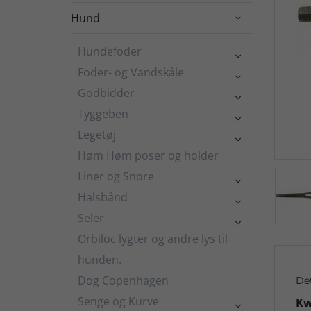
Hund

Hundefoder

Foder- og Vandskåle

Godbidder

Tyggeben

Legetøj

Høm Høm poser og holder
Liner og Snore

Halsbånd

Seler

Orbiloc lygter og andre lys til
hunden.
Dog Copenhagen
De
Senge og Kurve
Kw
