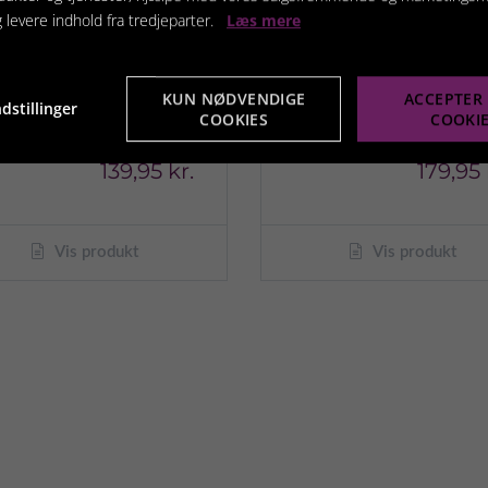
g levere indhold fra tredjeparter.
Læs mere
KUN NØDVENDIGE
ACCEPTER 
dstillinger
COOKIES
COOKI
etang bøjet 14,5cm
Kw smart saks
139,95 kr.
179,95 
Vis produkt
Vis produkt