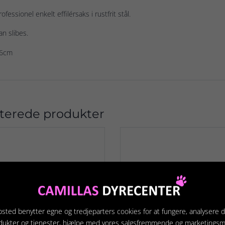
rofessionel enkelt effilérsaks i rustfrit stål.
an slibes.
16cm
terede produkter
sted benytter egne og tredjeparters cookies for at fungere, analysere d
dukter og tjenester, hjælpe med vores salgsfremmende og marketings