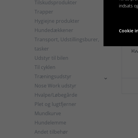
Tilskudsprodukter

indsats o
Trapper
Hygiejne produkter

Hundedækkener
Cookie in

Transport, Udstillingsburer,

tasker
Kw
Udstyr til bilen
Til cyklen
Træningsudstyr

Nose Work udstyr
Hvalpe/Løbegårde
Plet og lugtfjerner
Mundkurve
Hundelemme
Andet tilbehør