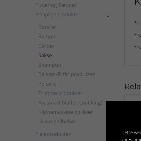
K
Puder og Tæpper
Pelsplejeprodukter

* L
Børster
* S
Kamme
Carder
* S
Sakse
Shampoo
Balsam/Filtfri produkter
Pelsolie
Rela
Trimme produkter
Kw smart blade ( coat king)
Klippemaskine og skær
Diverse tilbehør
Dette web
Plejeprodukter

vores pro