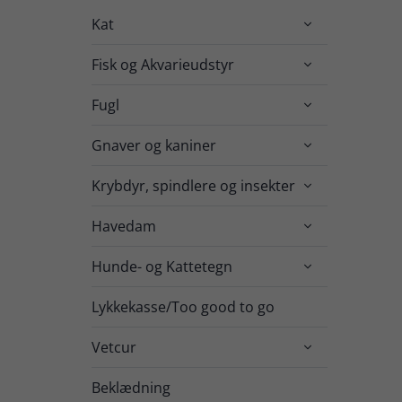
Kat

Fisk og Akvarieudstyr

Fugl

Gnaver og kaniner

Krybdyr, spindlere og insekter

Havedam

Hunde- og Kattetegn

Lykkekasse/Too good to go
Vetcur

Beklædning