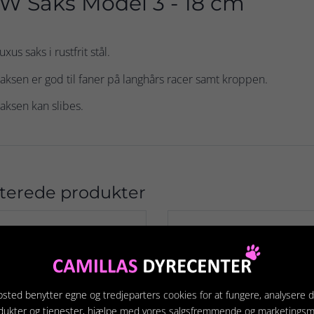
W Saks Model 3 - 18 cm
uxus saks i rustfrit stål.
aksen er god til faner på langhårs racer samt kroppen.
aksen kan slibes.
terede produkter
sted benytter egne og tredjeparters cookies for at fungere, analysere d
dukter og tjenester, hjælpe med vores salgsfremmende og marketings