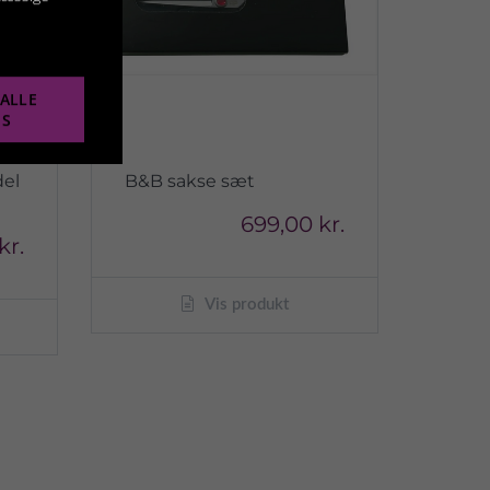
ALLE
ES
del
B&B sakse sæt
699,00 kr.
kr.
Vis produkt