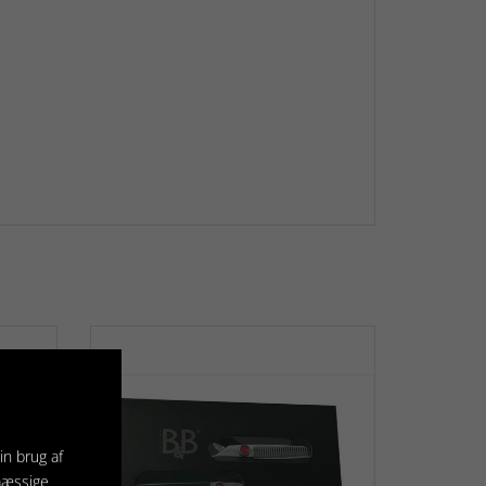
in brug af
mæssige