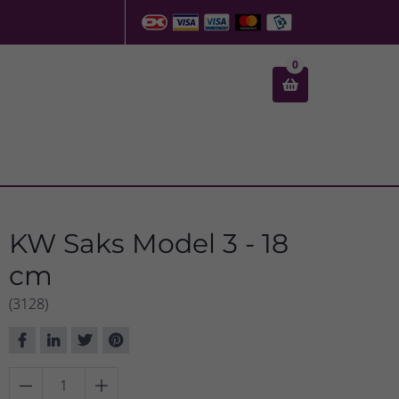
0

KW Saks Model 3 - 18
cm
(3128)

