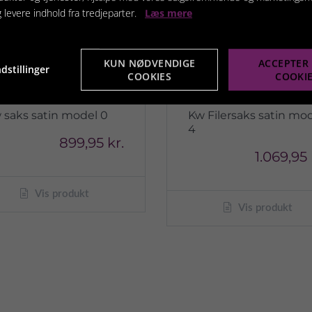
g levere indhold fra tredjeparter.
Læs mere
KUN NØDVENDIGE
ACCEPTER 
dstillinger
COOKIES
COOKI
 saks satin model 0
Kw Filersaks satin mo
4
899,95 kr.
1.069,95 
Vis produkt
Vis produkt