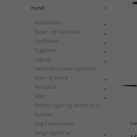
Hund

Hundefoder

Foder- og Vandskåle

Godbidder

Tyggeben

Legetøj

Høm Høm poser og holder
Liner og Snore

Halsbånd

Seler

Orbiloc lygter og andre lys til
hunden.
Dog Copenhagen
De
Senge og Kurve
