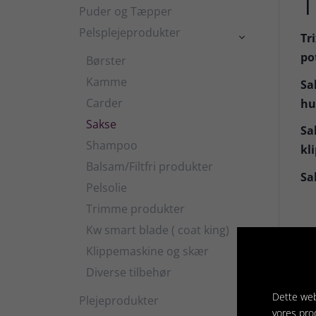
T
Puder og Tæpper
Pelsplejeprodukter
Tr

po
Børster
Kamme
Sa
Carder
hu
Sakse
Sa
Shampoo
kl
Balsam/Filtfri produkter
Sa
Pelsolie
Trimme produkter
Kw smart blade ( coat king)
Ma
Klippemaskine og skær
St
Diverse tilbehør
Fa
Dette web
Plejeprodukter

vores pro