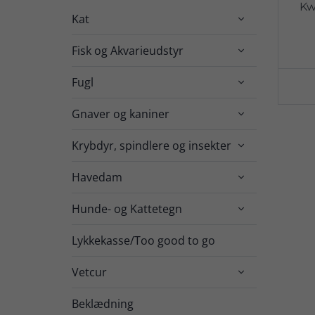
Kw
Kat

Fisk og Akvarieudstyr

Fugl

Gnaver og kaniner

Krybdyr, spindlere og insekter

Havedam

Hunde- og Kattetegn

Lykkekasse/Too good to go
Vetcur

Beklædning