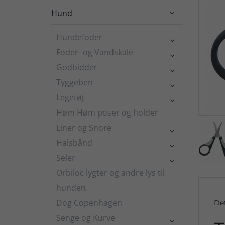
Hund

Hundefoder

Foder- og Vandskåle

Godbidder

Tyggeben

Legetøj

Høm Høm poser og holder
Liner og Snore

Halsbånd

Seler

Orbiloc lygter og andre lys til
hunden.
Dog Copenhagen
De
Senge og Kurve
