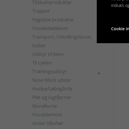
Tilskudsprodukter

indsats o
Trapper
Hygiejne produkter

Hundedækkener
Cookie in

Rela
Transport, Udstillingsburer,

tasker
Udstyr til bilen
Til cyklen
Træningsudstyr

Nose Work udstyr
Hvalpe/Løbegårde
Plet og lugtfjerner
Mundkurve
Hundelemme
Andet tilbehør