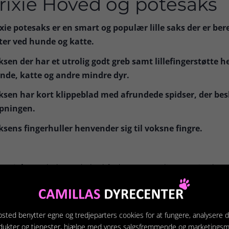
rixie Hoved og potesaks
ixie potesaks er en smart og populær lille saks der er ber
ter ved hunde og katte.
ksen der har et utrolig godt greb samt lillefingerstøtte 
nde, katte og andre mindre dyr.
ksen har kort klippeblad med afrundede spidser, der be
ipningen.
ksens fingerhuller henvender sig til voksne fingre.
terial:
Metalsaks med plasthåndtag og non-slip gummigreb.
ørrelse:
9,5 cm.
rve:
Sort
sted benytter egne og tredjeparters cookies for at fungere, analysere d
dukter og tjenester, hjælpe med vores salgsfremmende og marketings