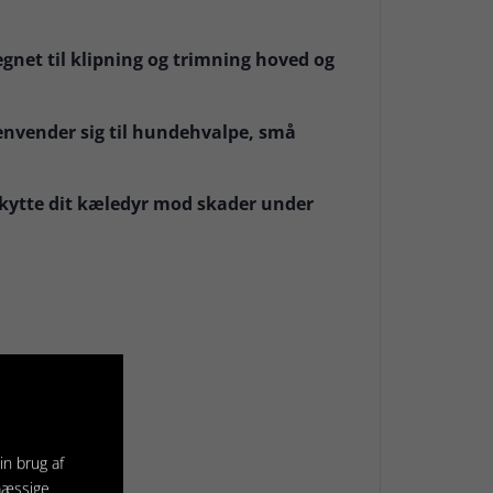
egnet til klipning og trimning hoved og
henvender sig til hundehvalpe, små
skytte dit kæledyr mod skader under
in brug af
mæssige