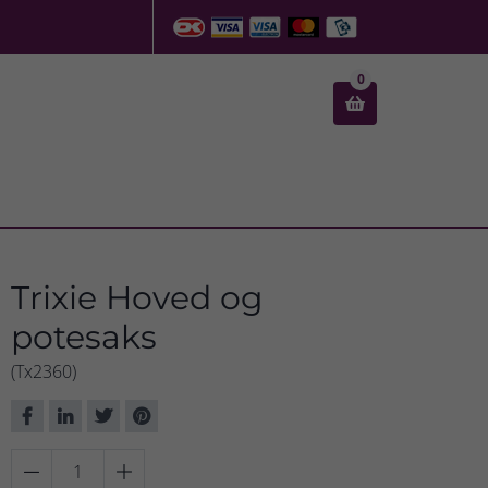
0

Trixie Hoved og
potesaks
(Tx2360)

