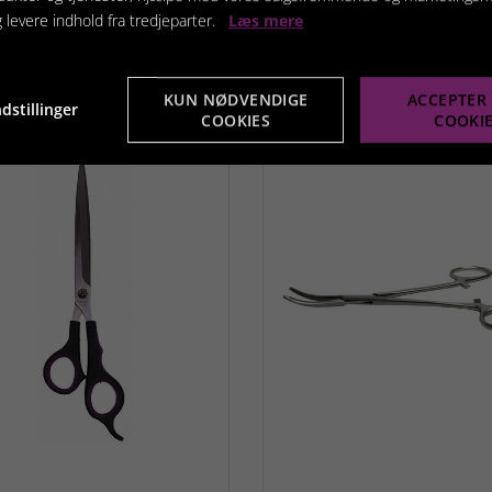
g levere indhold fra tredjeparter.
Læs mere
KUN NØDVENDIGE
ACCEPTER 
dstillinger
COOKIES
COOKI
terede produkter