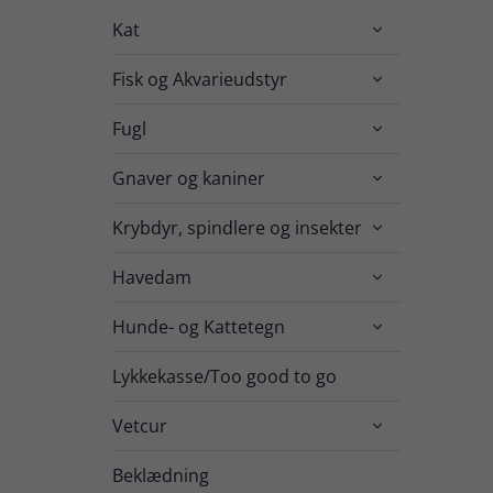
Kat

Fisk og Akvarieudstyr

Fugl

Gnaver og kaniner

Krybdyr, spindlere og insekter

Havedam

Hunde- og Kattetegn

Lykkekasse/Too good to go
Vetcur

Beklædning