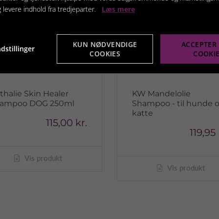
g levere indhold fra tredjeparter.
Læs mere
KUN NØDVENDIGE
ACCEPTER 
dstillinger
COOKIES
COOKI
thalie Skin Healer
KW Mandelolie
ampoo DOG 250ml
Shampoo - til hunde 
katte
115,00 kr.
119,95 
Vis produkt
Vis produkt