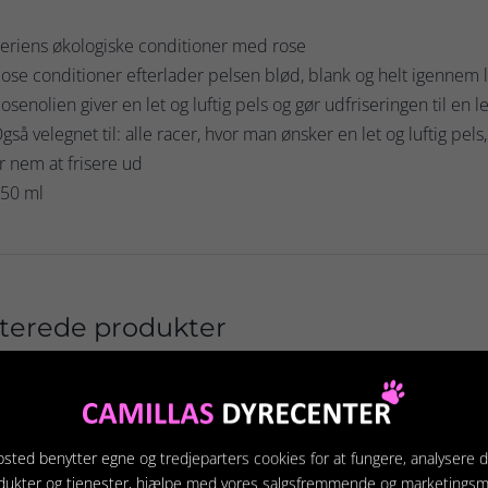
eriens økologiske conditioner med rose
ose conditioner efterlader pelsen blød, blank og helt igennem
osenolien giver en let og luftig pels og gør udfriseringen til en l
gså velegnet til: alle racer, hvor man ønsker en let og luftig pels
 nem at frisere ud
250 ml
terede produkter
sted benytter egne og tredjeparters cookies for at fungere, analysere d
dukter og tjenester, hjælpe med vores salgsfremmende og marketings