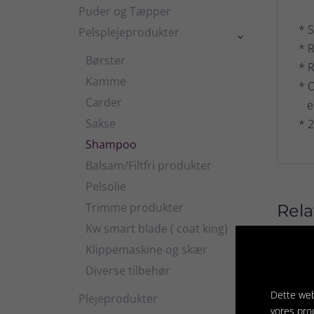
Puder og Tæpper
* S
Pelsplejeprodukter

* R
Børster
* R
Kamme
* O
Carder
er
Sakse
* 
Shampoo
Balsam/Filtfri produkter
Pelsolie
Trimme produkter
Rela
Kw smart blade ( coat king)
Klippemaskine og skær
Diverse tilbehør
Dette web
Plejeprodukter

vores pro