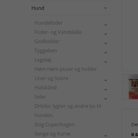
Hund

Hundefoder

Foder- og Vandskåle

Godbidder

Tyggeben

Legetøj

Høm Høm poser og holder
Liner og Snore

Halsbånd

Seler

Orbiloc lygter og andre lys til
hunden.
Dog Copenhagen
De
Senge og Kurve
B &
