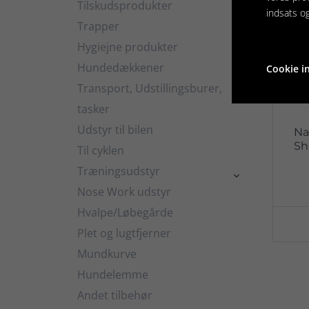
Tilskudsprodukter

indsats o
Trapper
Hygiejne produkter

Hundedækkener
Cookie in

Transport, Udstillingsburer,

tasker
Udstyr til bilen
Na
Sh
Til cyklen
Træningsudstyr

Nose Work udstyr
Hvalpe/Løbegårde
Plet og lugtfjerner
Mundkurve
Hundelemme
Andet tilbehør