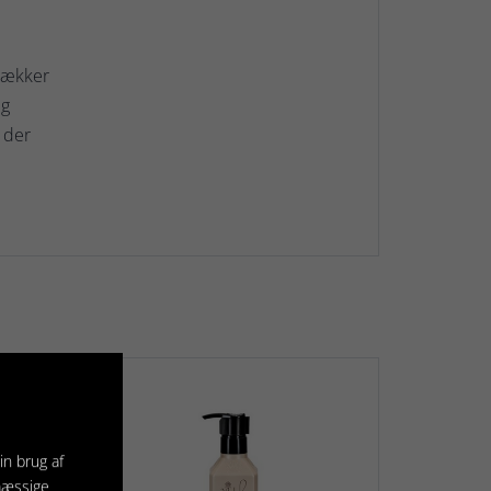
 lækker
eg
, der
in brug af
mæssige