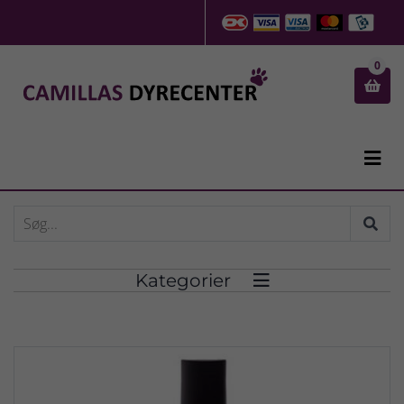
0


Kategorier
