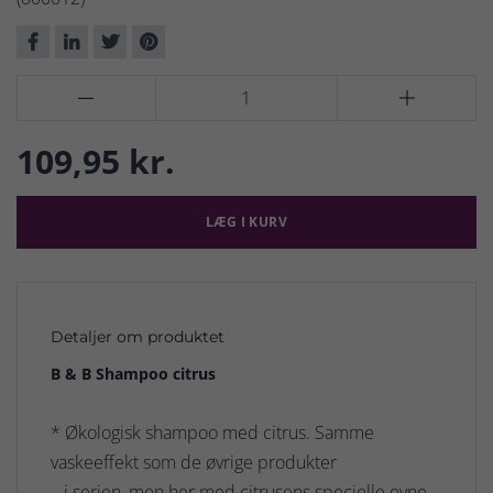


109,95 kr.
LÆG I KURV
Detaljer om produktet
B & B Shampoo citrus
* Økologisk shampoo med citrus. Samme
vaskeeffekt som de øvrige produkter
i serien, men her med citrusens specielle evne