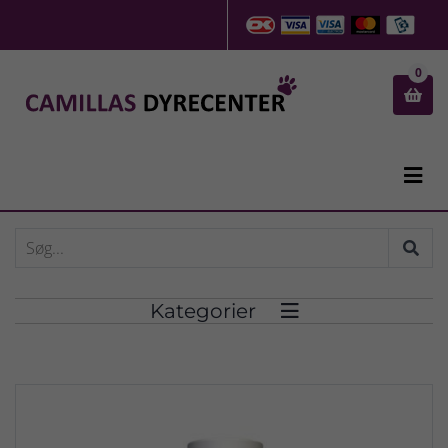
0


Kategorier
