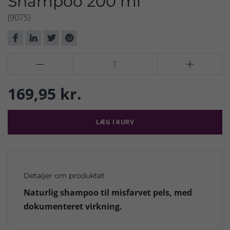
Shampoo 200 ml
(9075)


169,95 kr.
LÆG I KURV
Detaljer om produktet
Naturlig shampoo til misfarvet pels, med
dokumenteret virkning.