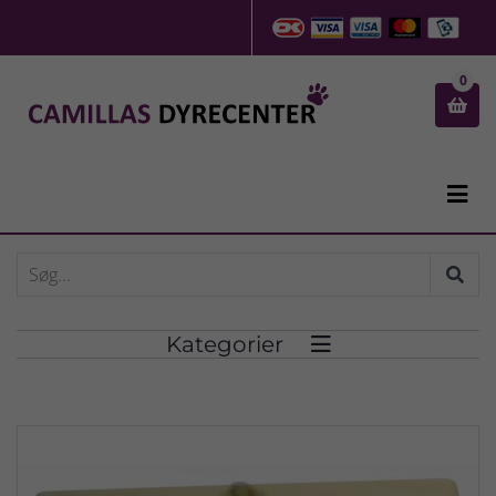
0


Kategorier
