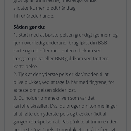
slidstærkt, men blødt håndtag.
Til ruhårede hunde.
Sådan gør du:
1. Start med at børste pelsen grundigt igennem og
fjern overflødig underund, brug først din B&B
karte og red efter med enten rullekam ved
længere pelse eller B&B guldkam ved tættere
korte pelse.
2. Tjek at den yderste pels er klar/moden til at
blive plukket, ved at tage få hår med fingrene, for
at teste om pelsen sidder løst.
3. Du holder trimmekniven som var det
kartoffelskræller. Dvs. du bruger din tommelfinger
til at løfte den yderste pels og trækker (lidt af
gangen) dækpelsen af. Pas på ikke at trimme i den
nederste "nye" pels. Trim/pluk et område færdigt,