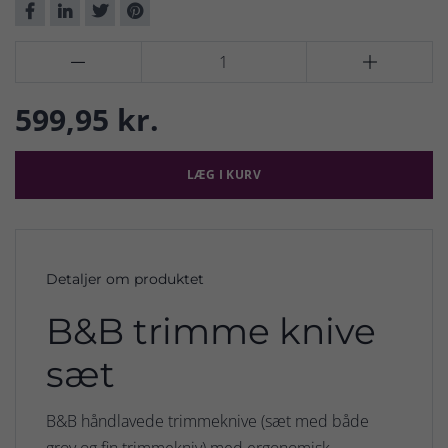


599,95 kr.
LÆG I KURV
Detaljer om produktet
B&B trimme knive
sæt
B&B håndlavede trimmeknive (sæt med både
grov og fin trimmekniv) med ergonomisk,