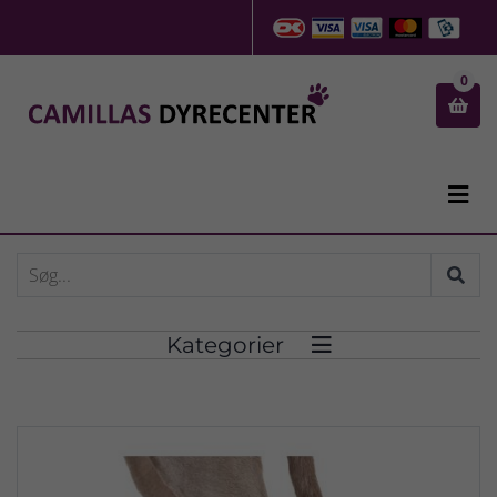
0


Kategorier
