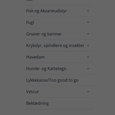
Fisk og Akvarieudstyr

Fugl

Gnaver og kaniner

Krybdyr, spindlere og insekter

Havedam

Hunde- og Kattetegn

Lykkekasse/Too good to go
Vetcur

Beklædning