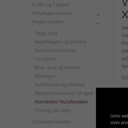
W
Puder og Tæpper
X
Pelsplejeprodukter

Plejeprodukter

ove
Tæge tang
me
Negleklipper og klipstop
fre
Kovaline produkter
me
sof
Tandpleje
far
Ører, øjne og diverse
Bandager
9,5
Sutteflasker og tilbehør
Beskyttelseskraver/ dragter
Hundesko/ Hundesokker
Pote og sår pleje
Rela
Dette web
Tilskudsprodukter
vores pro
