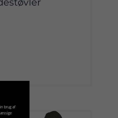
estøvler
in brug af
mæssige