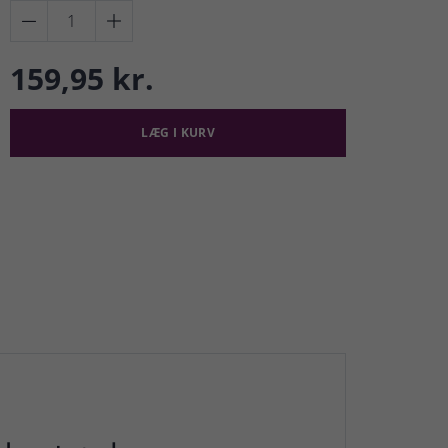


159,95 kr.
LÆG I KURV