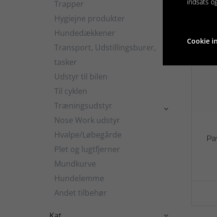
indsats o
Trapper
Hygiejne produkter

Hundedækkener

Cookie in
Transport, Udstillingsburer,

tasker
Udstyr til bilen
Til cyklen
Træningsudstyr

Nose Work udstyr
Hvalpe/Løbegårde
Pa
Plet og lugtfjerner
Mundkurve
Hundelemme
Andet tilbehør
Kat
