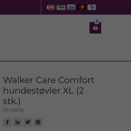
0

Walker Care Comfort
hundestøvler XL (2
stk.)
(TX19474)