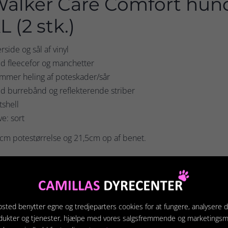
alker Care Comfort hund
L (2 stk.)
rside og sål af vinyl
d fleecefor og manchetter
mmer heling af poteskader/sår
d burrebånd og reflekterende striber
tshell
ve: sort
cm potestørrelse og 21,5cm op af benet.
terede produkter
sted benytter egne og tredjeparters cookies for at fungere, analysere d
dukter og tjenester, hjælpe med vores salgsfremmende og marketings