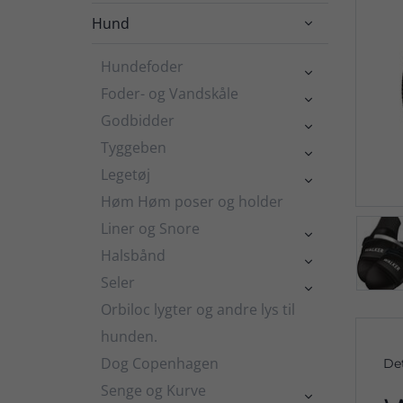
Hund

Hundefoder

Foder- og Vandskåle

Godbidder

Tyggeben

Legetøj

Høm Høm poser og holder
Liner og Snore

Halsbånd

Seler

Orbiloc lygter og andre lys til
hunden.
Dog Copenhagen
De
Senge og Kurve
