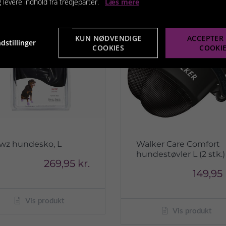
g levere indhold fra tredjeparter.
Læs mere
KUN NØDVENDIGE
ACCEPTER 
dstillinger
COOKIES
COOKI
wz hundesko, L
Walker Care Comfort
hundestøvler L (2 stk.)
269,95 kr.
149,95 
Vis produkt
Vis produkt