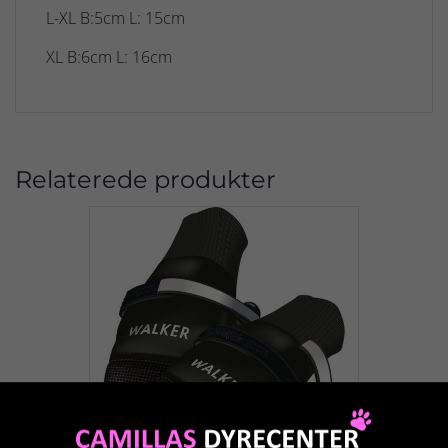
L-XL B:5cm L: 15cm
XL B:6cm L: 16cm
Relaterede produkter