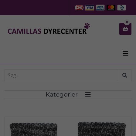
0


Kategorier
