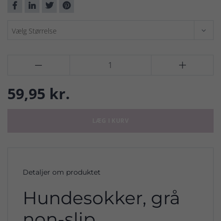


59,95 kr.
LÆG I KURV
Detaljer om produktet
Hundesokker, grå
non-slip