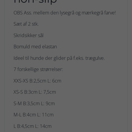
OBS Ass. mellem den lysegrå og mærkegrå farve!
Sæt af 2 stk.
Skridsikker sål
Bomuld med elastan
Ideel til hunde der glider på f.eks. trægulve.
7 forskellige strørrelser:
XXS-XS B:2,5cm L: 6cm
XS-S B:3cm L: 7,5cm
S-M B:3,5cm L: 9cm
M-L B:4cm L: 11cm
L B:4,5cm L: 14cm