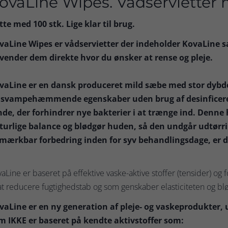
ovaLine Wipes. Vådservietter
tte med 100 stk. Lige klar til brug.
vaLine Wipes er vådservietter der indeholder KovaLine s
vender dem direkte hvor du ønsker at rense og pleje.
vaLine er en dansk produceret mild sæbe med stor dybde
 svampehæmmende egenskaber uden brug af desinficeren
nde, der forhindrer nye bakterier i at trænge ind. Denn
turlige balance og blødgør huden, så den undgår udtørr
 mærkbar forbedring inden for syv behandlingsdage, er de
aLine er baseret på effektive vaske-aktive stoffer (tensider) og
 at reducere fugtighedstab og som genskaber elasticiteten og bl
vaLine er en ny generation af pleje- og vaskeprodukter,
m IKKE er baseret på kendte aktivstoffer som: