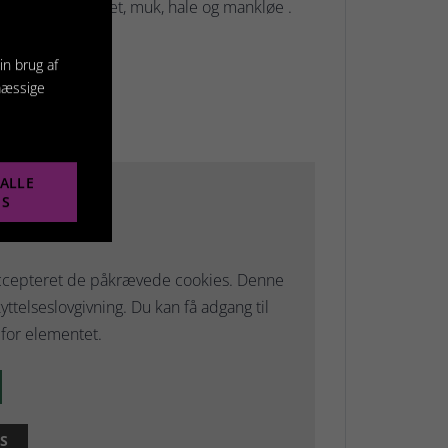
 fotosensibilitet, muk, hale og mankløe .
in brug af
mæssige
ALLE
ES
okeret
 accepteret de påkrævede cookies. Denne
ttelseslovgivning. Du kan få adgang til
for elementet.
S