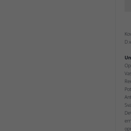
Kov
D.v
Un
Op
Vas
Ren
Pot
Ant
Sv
Det
ern
op