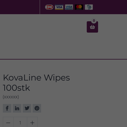
0

KovaLine Wipes
100stk
(xxxxxx)

