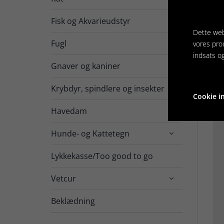
På 
Fisk og Akvarieudstyr

Br
Dette web
Bru
Fugl
vores pro

indsats o
Gnaver og kaniner

Krybdyr, spindlere og insekter

Cookie in
Havedam

Hunde- og Kattetegn

Lykkekasse/Too good to go
Vetcur

Beklædning