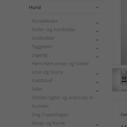
Hund

Hundefoder

Foder- og Vandskåle

Godbidder

Tyggeben

Legetøj

Høm Høm poser og holder
Liner og Snore

Halsbånd

Seler

Orbiloc lygter og andre lys til
hunden.
Dog Copenhagen
De
Senge og Kurve
