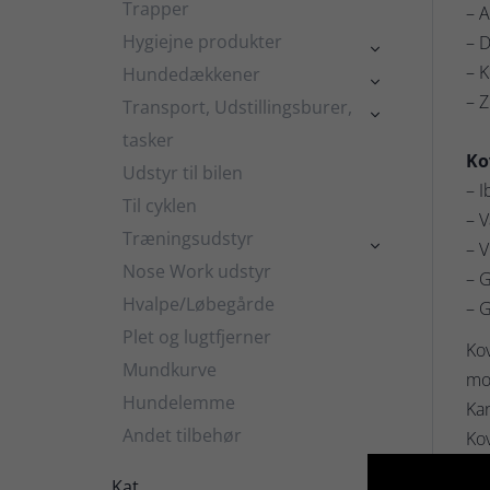
Trapper
– A
Hygiejne produkter
– D

– K
Hundedækkener

– 
Transport, Udstillingsburer,

tasker
Ko
Udstyr til bilen
– I
Til cyklen
– 
Træningsudstyr

– V
Nose Work udstyr
– G
Hvalpe/Løbegårde
– G
Plet og lugtfjerner
Ko
Mundkurve
mop
Hundelemme
Kan
Andet tilbehør
Kov
an
Kat
