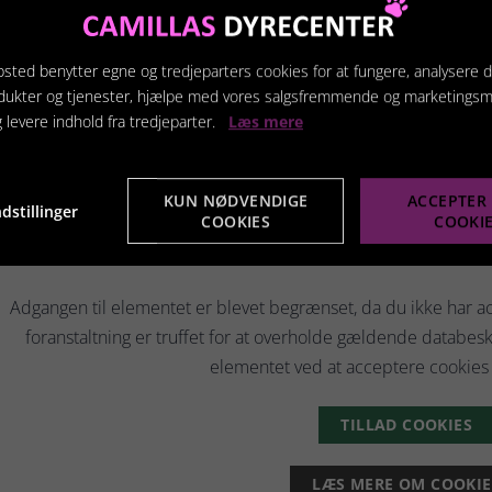
heste kan sæbes bruges på sår, rifter, regneksem, sommereksem,
ugsvejledning til hunde
sted benytter egne og tredjeparters cookies for at fungere, analysere d
gsvejledning til heste
dukter og tjenester, hjælpe med vores salgsfremmende og marketings
g levere indhold fra tredjeparter.
Læs mere
KUN NØDVENDIGE
ACCEPTER 
dstillinger
COOKIES
COOKI
Elementet er bl
Adgangen til elementet er blevet begrænset, da du ikke har
foranstaltning er truffet for at overholde gældende databesky
elementet ved at acceptere cookies 
TILLAD COOKIES
LÆS MERE OM COOKIE