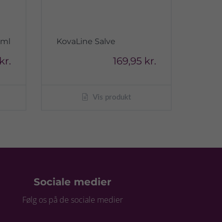
0ml
KovaLine Salve
kr.
169,95 kr.
Vis produkt
Sociale medier
Følg os på de sociale medier