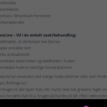
ntibiotika
esinfektion
ortison / Binyrebark hormoner
Zinkpræperater
vaLine – Vil i én enkelt vask/behandling:
blødsætte, så sårskorper kan fjernes
Vaske området rent
irke antibakterielt
enskabe elasticiteten og blødheden i huden
enskabe hudens naturlige forsvarsbarriere
vaLine kan anvendes ved mange hudproblemer eller som foreby
s, Bulldogs ect.
 bruges til alle typer hud, inkl. hund, hest, kat, gnavere, fugle osv
a-Line sæbe kan bl.a. bruges på hunde på sår, rifter, røde poter
greb af hårsækkemider.