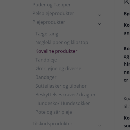
K
Puder og Tæpper
Pelsplejeprodukter
Bø

Plejeprodukter

Ko
an
Tæge tang
Negleklipper og klipstop
Ko
Kovaline produkter
og
Tandpleje
hi
Ører, øjne og diverse
na
Bandager
er
Sutteflasker og tilbehør
Beskyttelseskraver/ dragter
Kov
Hundesko/ Hundesokker
til
Pote og sår pleje
Ko
Tilskudsprodukter
so
