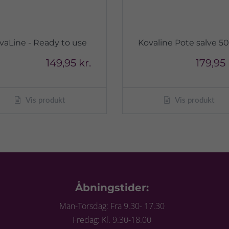
vaLine - Ready to use
Kovaline Pote salve 5
149,95 kr.
179,95 
Vis produkt
Vis produkt
Åbningstider:
Man-Torsdag: Fra 9.30- 17.30
Fredag: Kl. 9.30-18.00