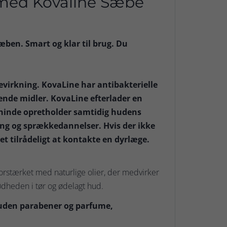
 med Kovaline Sæbe
æben. Smart og klar til brug. Du
virkning. KovaLine har antibakterielle
de midler. KovaLine efterlader en
e hinde opretholder samtidig hudens
ing og sprækkedannelser. Hvis der ikke
t tilrådeligt at kontakte en dyrlæge.
 forstærket med naturlige olier, der medvirker
ødheden i tør og ødelagt hud.
 uden parabener og parfume,