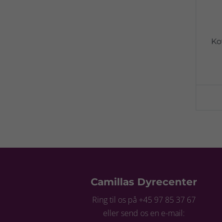
Ko
Camillas Dyrecenter
Ring til os på +45 97 85 37 67
eller send os en e-mail: