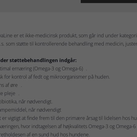
aLine er et ikke-medicinsk produkt, som går ind under kategor
.s. som støtte til kontrollerende behandling med medicin, justeri
der støttebehandlingen indgår:
timal ernæring (Omega-3 og Omega-6) .
k for kontrol af fedt og mikroorganismer på huden.
s af øre .
e pleje .
ibiotika, når nødvendigt.
ampemiddel, når nødvendigt
 er vigtigt at finde frem til den primære årsag til lidelsen hos h
æringen, hvor indtagelsen af højkvalitets Omega-3 og Omega-6 fe
retholdesen af en sund hud hos hundene.