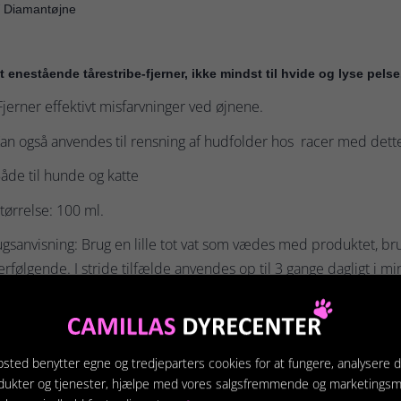
 Diamantøjne
t enestående tårestribe-fjerner, ikke mindst til hvide og lyse pelse
jerner effektivt misfarvninger ved øjnene.
an også anvendes til rensning af hudfolder hos racer med dette
åde til hunde og katte
tørrelse: 100 ml.
gsanvisning: Brug en lille tot vat som vædes med produktet, brug 
erfølgende. I stride tilfælde anvendes op til 3 gange dagligt i mi
t, sker dette skyl godt med vand.
sted benytter egne og tredjeparters cookies for at fungere, analysere d
dukter og tjenester, hjælpe med vores salgsfremmende og marketings