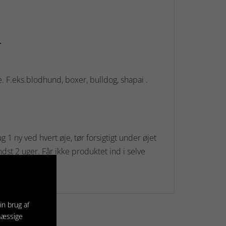
.
. F.eks.blodhund, boxer, bulldog, shapai .
1 ny ved hvert øje, tør forsigtigt under øjet
ndst 2 uger. Får ikke produktet ind i selve
in brug af
mæssige