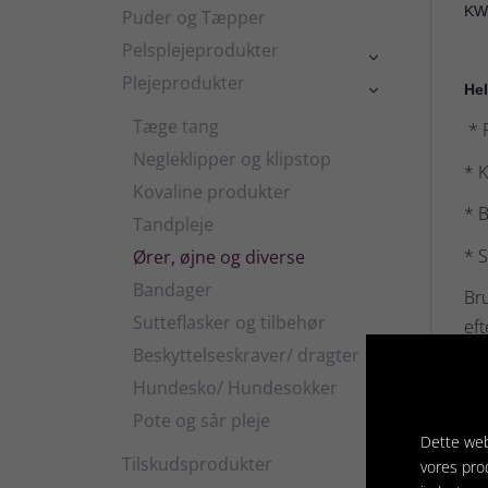
KW
Puder og Tæpper
Pelsplejeprodukter

Plejeprodukter
Hel

Tæge tang
* F
Negleklipper og klipstop
* K
Kovaline produkter
* B
Tandpleje
* S
Ører, øjne og diverse
Bandager
Bru
Sutteflasker og tilbehør
eft
Beskyttelseskraver/ dragter
øje
Hundesko/ Hundesokker
Pote og sår pleje
Dette web
Tilskudsprodukter
vores pro
