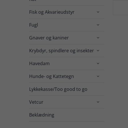
Fisk og Akvarieudstyr

Fugl

Gnaver og kaniner

Krybdyr, spindlere og insekter

Havedam

Hunde- og Kattetegn

Lykkekasse/Too good to go
Vetcur

Beklædning