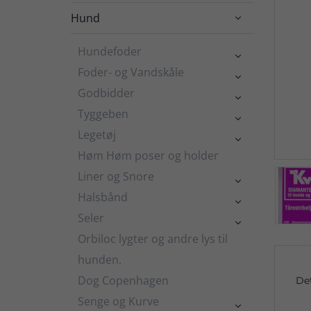
Hund

Hundefoder

Foder- og Vandskåle

Godbidder

Tyggeben

Legetøj

Høm Høm poser og holder
Liner og Snore

Halsbånd

Seler

Orbiloc lygter og andre lys til
hunden.
Dog Copenhagen
De
Senge og Kurve
