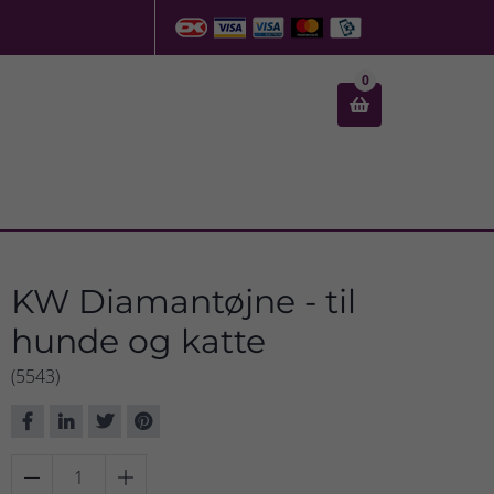
0

KW Diamantøjne - til
hunde og katte
(5543)

