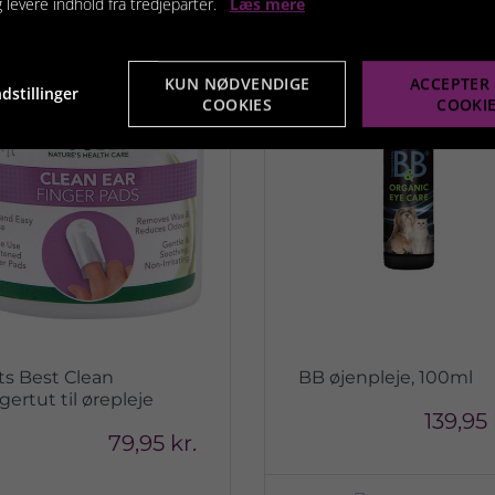
terede produkter
g levere indhold fra tredjeparter.
Læs mere
KUN NØDVENDIGE
ACCEPTER 
dstillinger
COOKIES
COOKI
ts Best Clean
BB øjenpleje, 100ml
gertut til ørepleje
139,95 
79,95 kr.