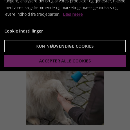
fungere, analysere din brug af vores produkter og tjenester, hjælpe
KW Potevoks Stift
med vores salgsfremmende og marketingsmæssige indsats og
levere indhold fra tredjeparter.
Læs mere
119,95 kr.
Cookie indstillinger
Vis produkt
KUN NØDVENDIGE COOKIES
ACCEPTER ALLE COOKIES