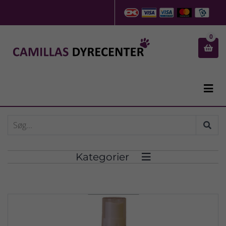
0


Kategorier
