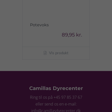
Potevoks
89,95 kr.
Vis produkt
Camillas Dyrecenter
Ring til os på +45 97 85 37 67
eller send os en e-mail:
info@camillasdyrecenter.dk