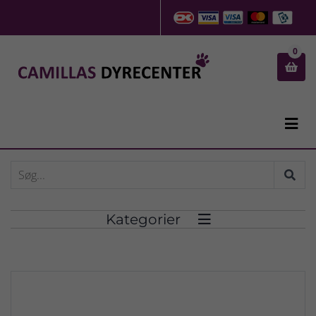
0


Kategorier
