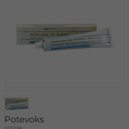
Potevoks
(275208)