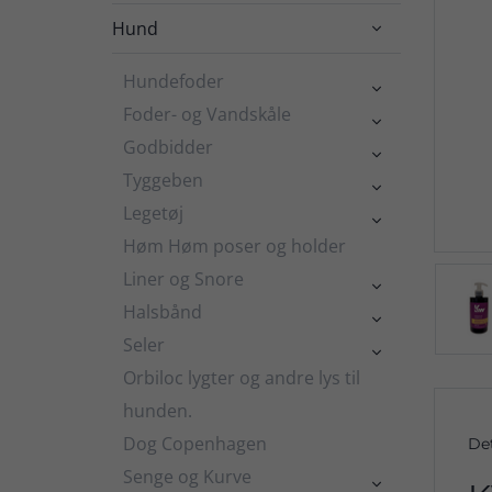
Hund

Hundefoder

Foder- og Vandskåle

Godbidder

Tyggeben

Legetøj

Høm Høm poser og holder
Liner og Snore

Halsbånd

Seler

Orbiloc lygter og andre lys til
hunden.
Dog Copenhagen
De
Senge og Kurve
