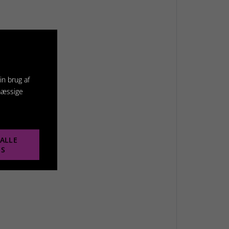
in brug af
mæssige
ALLE
ES