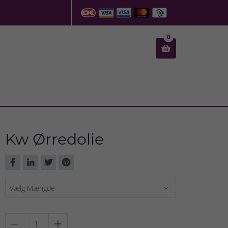
0

Kw Ørredolie

