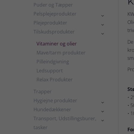
K
Puder og Tæpper
Pelsplejeprodukter
KW 

Oli
Plejeprodukter

tri
Tilskudsprodukter

De 
Vitaminer og olier
kro
Mave/tarm produkter
sma
Pilleindgivning
Pro
Ledsupport
Relax Produkter
St
Trapper
• 2
Hygiejne produkter

• 5
Hundedækkener

• 
Transport, Udstillingsburer,

tasker
Fo