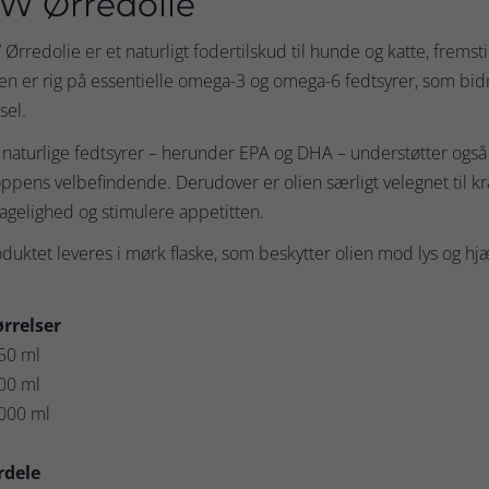
W Ørredolie
Ørredolie er et naturligt fodertilskud til hunde og katte, fremsti
en er rig på essentielle omega-3 og omega-6 fedtsyrer, som bidr
vsel.
naturlige fedtsyrer – herunder EPA og DHA – understøtter også 
ppens velbefindende. Derudover er olien særligt velegnet til k
gelighed og stimulere appetitten.
duktet leveres i mørk flaske, som beskytter olien mod lys og hj
ørrelser
50 ml
00 ml
1000 ml
rdele