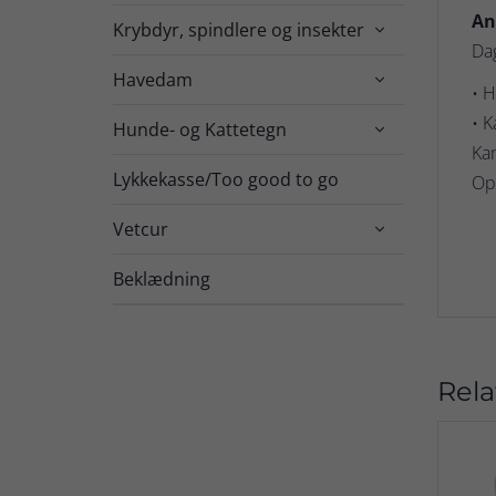
An
Krybdyr, spindlere og insekter

Dag
Havedam

• H
• K
Hunde- og Kattetegn

Kan
Lykkekasse/Too good to go
Opb
Vetcur

Beklædning
Rela