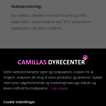
Vaskeanvisning:
Kan vaskes i hånden med varmt vand og mild
sæbe eller i vaskemaskine ved 30°C (anvend en
vaskepose) Lad selen lufttørre
Relaterede produkter
Dette websted benytter egne og tredjeparters cookies for at
fungere, analysere din brug af vores produkter og tjenester, hjælpe
med vores salgsfremmende og marketingsmæssige indsats og
levere indhold fra tredjeparter.
Læs mere
Cookie indstillinger