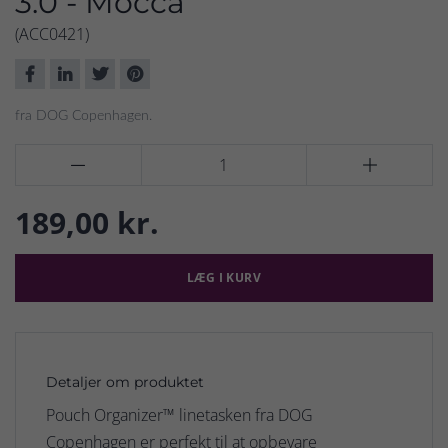
3.0 - Mocca
(ACC0421)
fra DOG Copenhagen.


189,00 kr.
LÆG I KURV
Detaljer om produktet
Pouch Organizer™ linetasken fra DOG
Copenhagen er perfekt til at opbevare