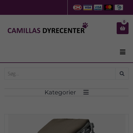
0


Kategorier
