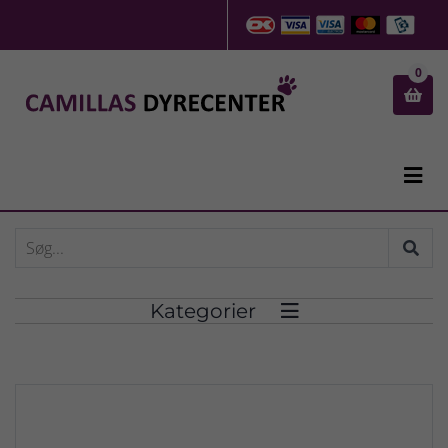
0


Kategorier
