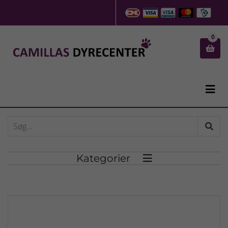
0


Kategorier
