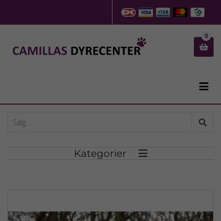
0


Kategorier
