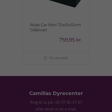
Atlas Car Mini 72x41x51cm
Grå/svart
759,95 kr.
Vis produkt
Camillas Dyrecenter
Ring til os på +45 97 85 37 67
eller send os en e-mail: