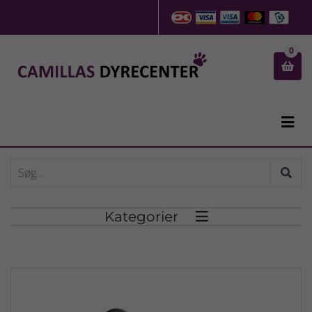
0


Kategorier
