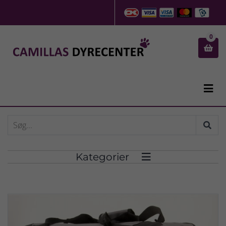
0


Kategorier
