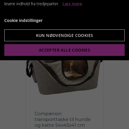
levere indhold fra tredjeparter.
Læs mere
Vis produkt
Cookie indstillinger
KUN NØDVENDIGE COOKIES
ACCEPTER ALLE COOKIES
Companion
transporttaske til hunde
og katte 54x45x41 cm