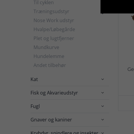
Til cyklen
Træningsudstyr

Nose Work udstyr
Hvalpe/Løbegårde
Plet og lugtfjerner
Mundkurve
Hundelemme
Andet tilbehør
Ge
Kat

Fisk og Akvarieudstyr

Fugl

Gnaver og kaniner

Krybdyr, spindlere og insekter
