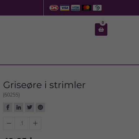
0

Griseøre i strimler
(60255)

