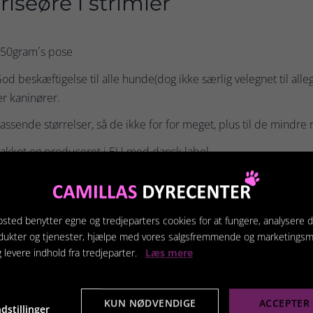
riseøre i strimler
250gram´s pose
od beskæftigelse til alle hunde(dog ikke særlig velegnet til al
er kaninører.
assende størrelser, så de ikke for for meget, plus til de mindre 
akket og produceret i EU med dansk label.
sted benytter egne og tredjeparters cookies for at fungere, analysere d
terede produkter
dukter og tjenester, hjælpe med vores salgsfremmende og marketings
g levere indhold fra tredjeparter.
Læs mere
KUN NØDVENDIGE
ACCEPTER 
dstillinger