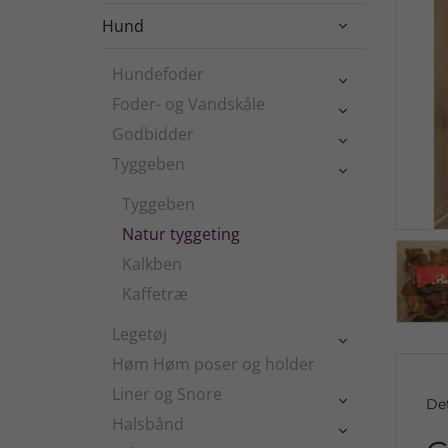
Hund

Hundefoder

Foder- og Vandskåle

Godbidder

Tyggeben

Tyggeben
Natur tyggeting
Kalkben
Kaffetræ
Legetøj

Høm Høm poser og holder
Liner og Snore

De
Halsbånd
