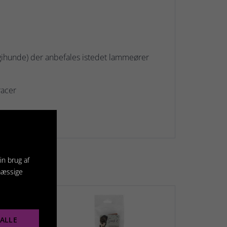
legihunde) der anbefales istedet lammeører
racer
in brug af
mæssige
ALLE