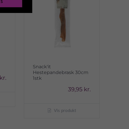
ES
Snack'it
Hestepandebrask 30cm
kr.
1stk
39,95 kr.
Vis produkt