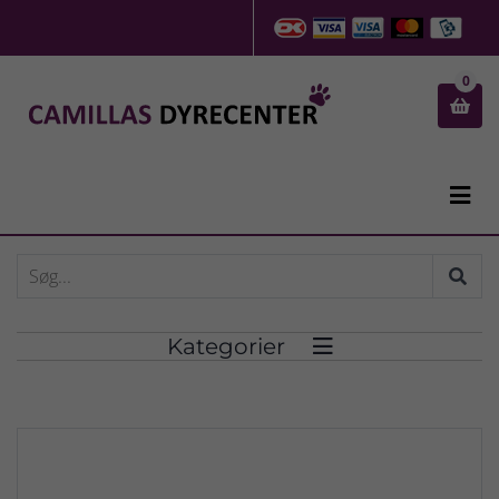
0


Kategorier
