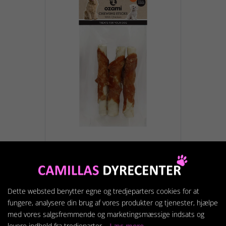
Chewing Stick With
Chicken 15cm 120gr
39,95 kr.
Dette websted benytter egne og tredjeparters cookies for at
fungere, analysere din brug af vores produkter og tjenester, hjælpe
med vores salgsfremmende og marketingsmæssige indsats og
Vis produkt
levere indhold fra tredjeparter.
Læs mere