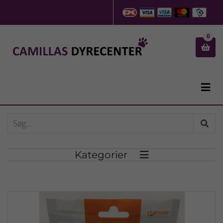
0


Kategorier
