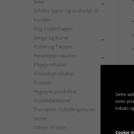
Seler

Orbiloc lygter og andre lys til
hunden.
*
Dog Copenhagen
*
Senge og Kurve

Puder og Tæpper
*
Pelsplejeprodukter

Plejeprodukter

Tilskudsprodukter

Trapper
Rela
Hygiejne produkter

Dette web
Hundedækkener
vores pro

indsats o
Transport, Udstillingsburer,

tasker
Udstyr til bilen
Cookie in