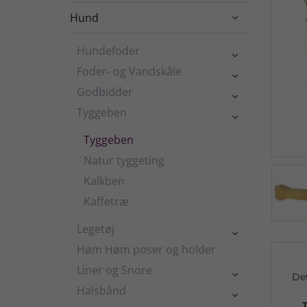
Hund

Hundefoder

Foder- og Vandskåle

Godbidder

Tyggeben

Tyggeben
Natur tyggeting
Kalkben
Kaffetræ
Legetøj

Høm Høm poser og holder
Liner og Snore

De
Halsbånd
