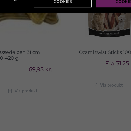
COOKIES
COOKI
essede ben 31 cm
Ozami twist Sticks 10
0-420 g.
Fra
31,25 
69,95 kr.
Vis produkt
Vis produkt