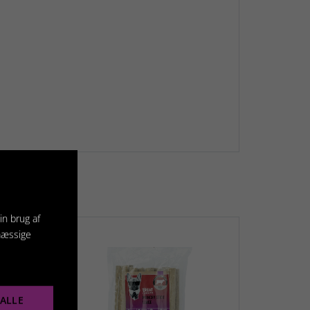
in brug af
mæssige
ALLE