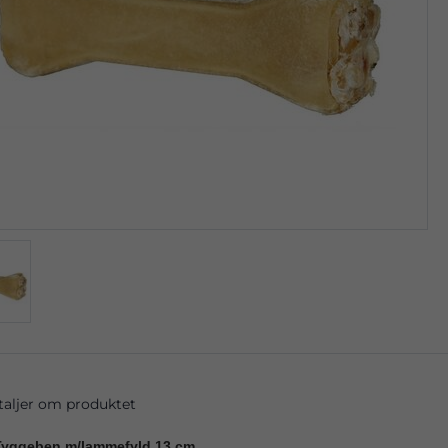
taljer om produktet
Tyggeben m/lammefyld 13 cm
.