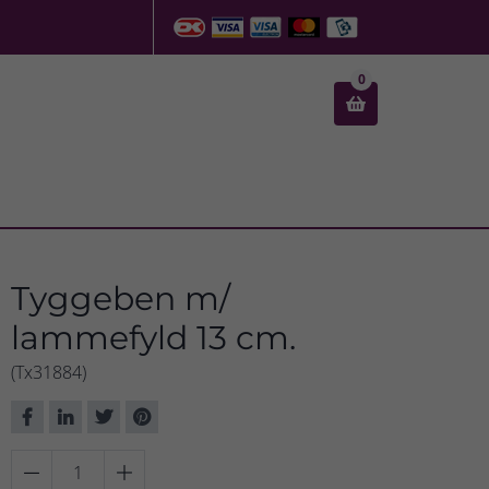
0

Tyggeben m/
lammefyld 13 cm.
(Tx31884)

