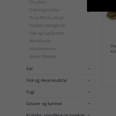
Til cyklen
Træningsudstyr

Nose Work udstyr
Hvalpe/Løbegårde
Plet og lugtfjerner
Mundkurve
Pr
Hundelemme
40
Andet tilbehør
Kat

Fisk og Akvarieudstyr

Fugl

Gnaver og kaniner

Krybdyr, spindlere og insekter
