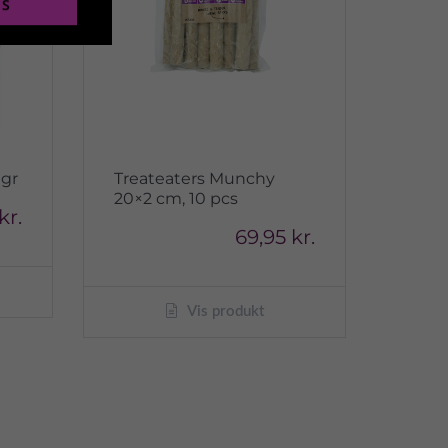
ES
0gr
Treateaters Munchy
20×2 cm, 10 pcs
kr.
69,95 kr.
Vis produkt