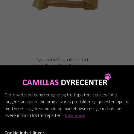
Tyggeben af oksehud
med knuder 26 cm.
Fra
35,00 kr.
Dette websted benytter egne og tredjeparters cookies for at
Vis produkt
fungere, analysere din brug af vores produkter og tjenester, hjælpe
med vores salgsfremmende og marketingsmæssige indsats og
levere indhold fra tredjeparter.
Læs mere
Cookie indstillinger