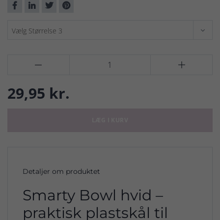


29,95 kr.
LÆG I KURV
Detaljer om produktet
Smarty Bowl hvid –
praktisk plastskål til