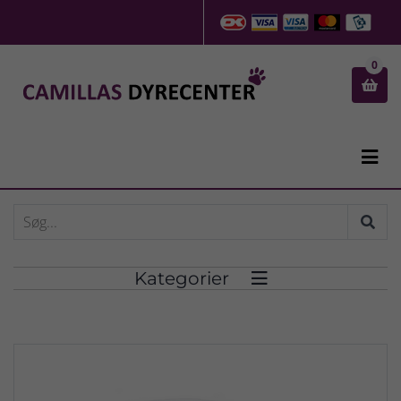
0


Kategorier
